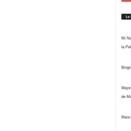
Lo
Mi No
la Pe
Biogr
Mejor
de Mú
Manch