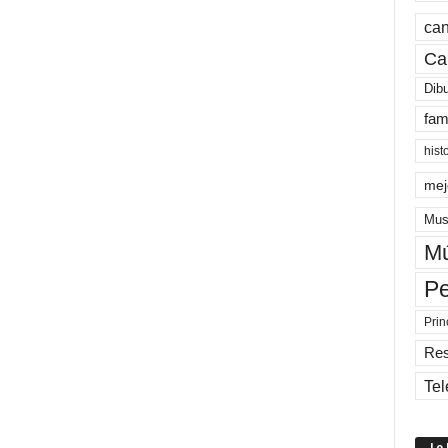
can
Ca
Dib
fam
hist
mej
Mus
Mú
Pe
Prin
Re
Tel
Lo