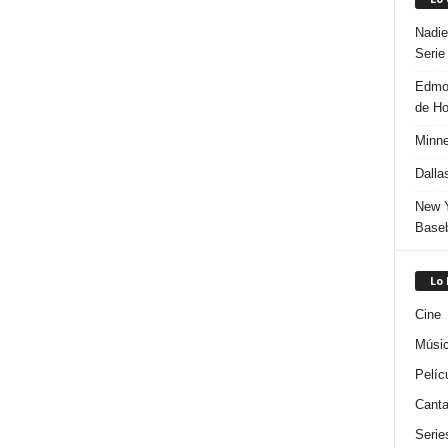
Nadie
Serie
Edmon
de H
Minne
Dalla
New Y
Baseb
Lo
Cine
Músi
Pelíc
Canta
Serie