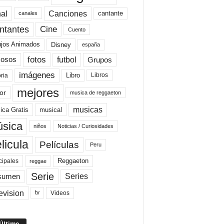
al
Canciones
cantante
canales
Cine
ntantes
Cuento
ujos Animados
Disney
españa
fotos
futbol
Grupos
osos
imágenes
Libro
oria
Libros
mejores
or
musica de reggaeton
musicas
ica Gratis
musical
sica
niños
Noticias / Curiosidades
licula
Películas
Peru
Reggaeton
cipales
reggae
Serie
Series
sumen
evision
Videos
tv
 Último