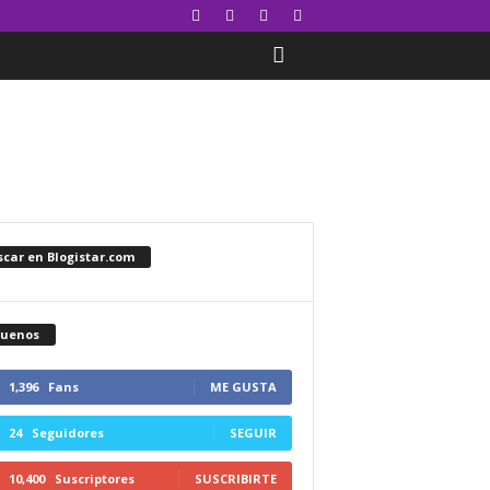
car en Blogistar.com
guenos
1,396
Fans
ME GUSTA
24
Seguidores
SEGUIR
10,400
Suscriptores
SUSCRIBIRTE