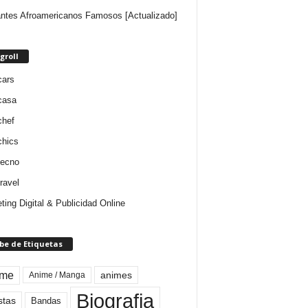
ntes Afroamericanos Famosos [Actualizado]
groll
cars
casa
chef
chics
tecno
ravel
ting Digital & Publicidad Online
be de Etiquetas
ime
animes
Anime / Manga
Biografia
stas
Bandas