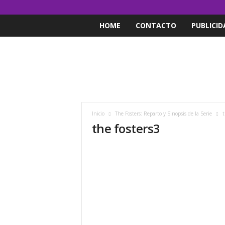
HOME
CONTACTO
PUBLICID
Inicio
The Fosters: Reparto y Sinopsis de la Serie
t
the fosters3