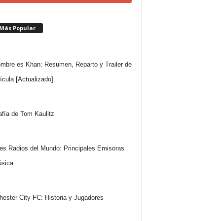
 Más Popular
mbre es Khan: Resumen, Reparto y Trailer de
lícula [Actualizado]
afía de Tom Kaulitz
es Radios del Mundo: Principales Emisoras
sica
ester City FC: Historia y Jugadores