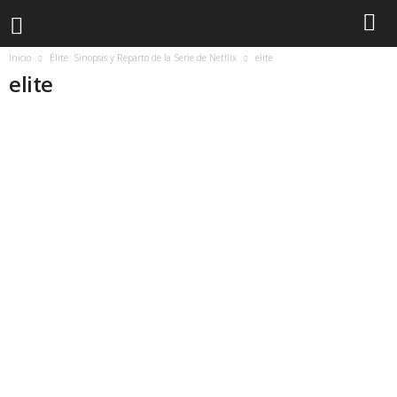
Inicio
Élite: Sinopsis y Reparto de la Serie de Netflix
elite
elite