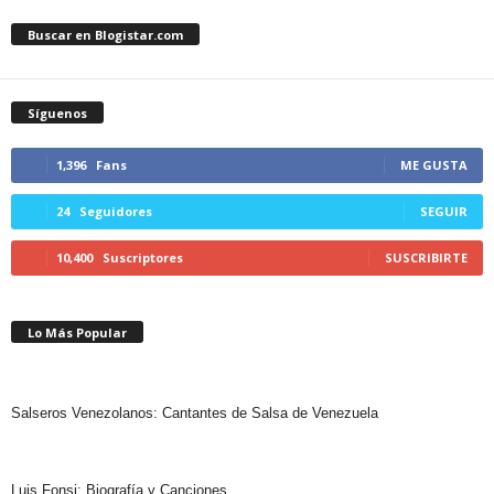
Buscar en Blogistar.com
Síguenos
1,396
Fans
ME GUSTA
24
Seguidores
SEGUIR
10,400
Suscriptores
SUSCRIBIRTE
Lo Más Popular
Salseros Venezolanos: Cantantes de Salsa de Venezuela
Luis Fonsi: Biografía y Canciones