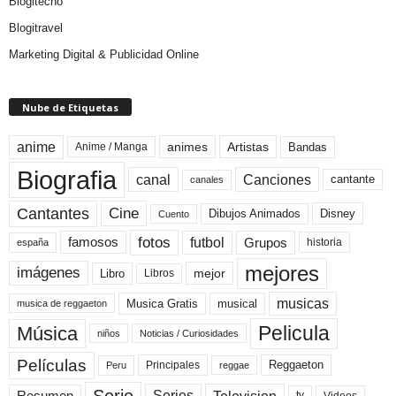
Blogitecno
Blogitravel
Marketing Digital & Publicidad Online
Nube de Etiquetas
anime
animes
Artistas
Bandas
Anime / Manga
Biografia
canal
Canciones
cantante
canales
Cine
Cantantes
Dibujos Animados
Disney
Cuento
fotos
futbol
Grupos
famosos
historia
españa
mejores
imágenes
mejor
Libro
Libros
musicas
Musica Gratis
musical
musica de reggaeton
Pelicula
Música
niños
Noticias / Curiosidades
Películas
Reggaeton
Principales
Peru
reggae
Serie
Television
Series
Resumen
Videos
tv