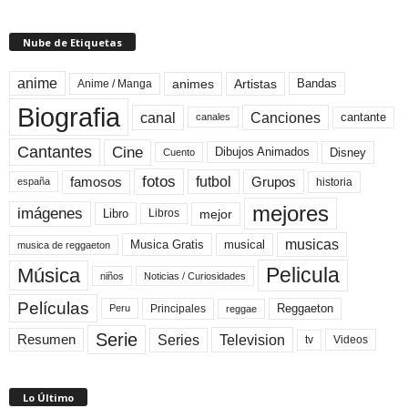
Nube de Etiquetas
anime
animes
Artistas
Bandas
Anime / Manga
Biografia
canal
Canciones
cantante
canales
Cine
Cantantes
Dibujos Animados
Disney
Cuento
fotos
futbol
Grupos
famosos
historia
españa
mejores
imágenes
mejor
Libro
Libros
musicas
Musica Gratis
musical
musica de reggaeton
Pelicula
Música
niños
Noticias / Curiosidades
Películas
Reggaeton
Principales
Peru
reggae
Serie
Television
Series
Resumen
Videos
tv
Lo Último