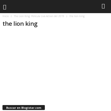
Inicio
The Lion King: Película Live-Action del 2019
the lion king
the lion king
Buscar en Blogistar.com