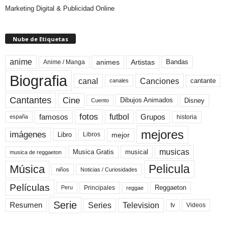
Marketing Digital & Publicidad Online
Nube de Etiquetas
anime
animes
Artistas
Bandas
Anime / Manga
Biografia
canal
Canciones
cantante
canales
Cine
Cantantes
Dibujos Animados
Disney
Cuento
fotos
futbol
Grupos
famosos
historia
españa
mejores
imágenes
mejor
Libro
Libros
musicas
Musica Gratis
musical
musica de reggaeton
Pelicula
Música
niños
Noticias / Curiosidades
Películas
Reggaeton
Principales
Peru
reggae
Serie
Television
Series
Resumen
Videos
tv