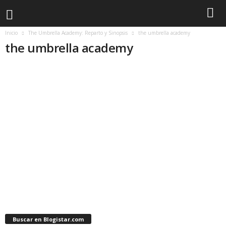
Inicio
The Umbrella Academy: Reparto y Sinopsis
the umbrella academy
the umbrella academy
Buscar en Blogistar.com