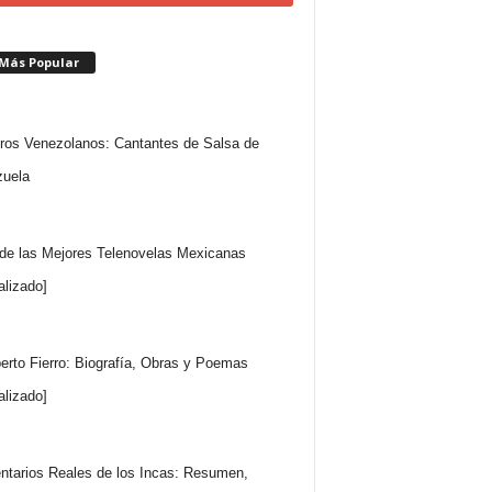
 Más Popular
ros Venezolanos: Cantantes de Salsa de
uela
 de las Mejores Telenovelas Mexicanas
alizado]
rto Fierro: Biografía, Obras y Poemas
alizado]
tarios Reales de los Incas: Resumen,