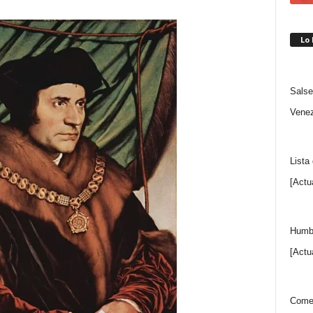
Lo
Salse
Venez
Lista
[Actu
Humbe
[Actu
Comen