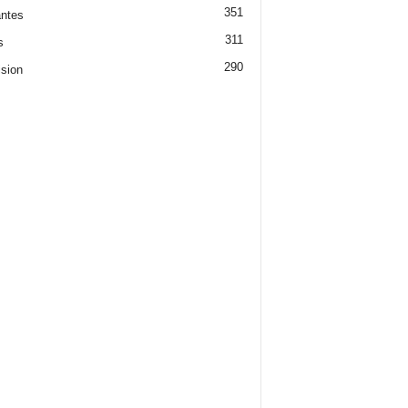
351
ntes
311
s
290
ision