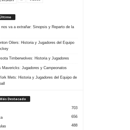
 Último
 nos va a extrañar: Sinopsis y Reparto de la
ton Oilers: Historia y Jugadores del Equipo
ockey
sota Timberwolves: Historia y Jugadores
s Mavericks: Jugadores y Campeonatos
ork Mets: Historia y Jugadores del Equipo de
all
 Más Destacado
703
656
ca
488
ulas