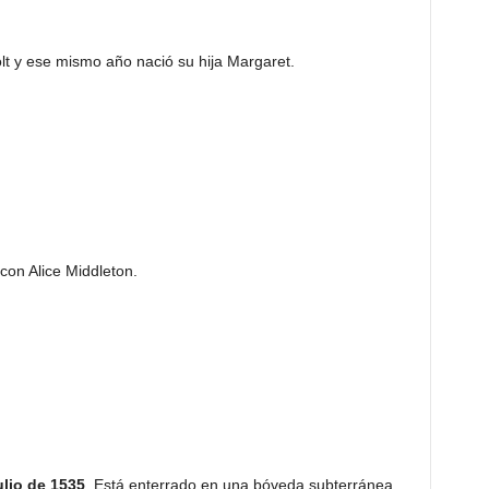
t y ese mismo año nació su hija Margaret.
on Alice Middleton.
ulio de 1535
. Está enterrado en una bóveda subterránea