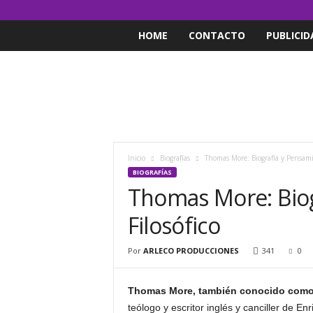
HOME
CONTACTO
PUBLICID
Inicio
Biografías
Thomas More: Biografía y Pensamie
BIOGRAFÍAS
Thomas More: Biog
Filosófico
Por
ARLECO PRODUCCIONES
341
0
Thomas More, también conocido com
teólogo y escritor inglés y canciller de Enr