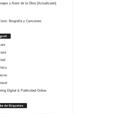
najes y Autor de la Obra [Actualizado]
Fonsi: Biografía y Canciones
groll
cars
casa
chef
chics
tecno
ravel
ting Digital & Publicidad Online
be de Etiquetas