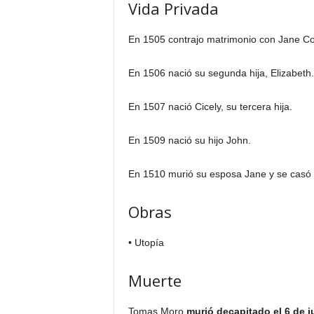
Vida Privada
En 1505 contrajo matrimonio con Jane Col
En 1506 nació su segunda hija, Elizabeth.
En 1507 nació Cicely, su tercera hija.
En 1509 nació su hijo John.
En 1510 murió su esposa Jane y se casó c
Obras
• Utopía
Muerte
Tomas Moro
murió decapitado el 6 de j