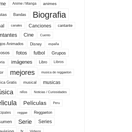
ime
animes
Anime / Manga
Biografia
stas
Bandas
al
Canciones
cantante
canales
Cine
ntantes
Cuento
ujos Animados
Disney
españa
fotos
futbol
Grupos
osos
imágenes
Libro
oria
Libros
mejores
or
musica de reggaeton
musicas
ica Gratis
musical
sica
niños
Noticias / Curiosidades
licula
Películas
Peru
Reggaeton
cipales
reggae
Serie
Series
sumen
evision
Videos
tv