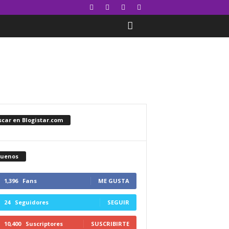
car en Blogistar.com
guenos
1,396
Fans
ME GUSTA
24
Seguidores
SEGUIR
10,400
Suscriptores
SUSCRIBIRTE