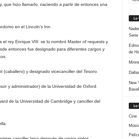
y, que hizo llamarlo, naciendo a partir de entonces una
Lo
domo en el Lincoln’s Inn.
Nadie
Serie
el rey Enrique VIII: se lo nombró Master of requests y
Edmon
sde entonces fue designado para diferentes cargos y
de H
cos.
Minne
t (caballero) y designado vicecanciller del Tesoro.
Dalla
New Y
or y administrador) de la Universidad de Oxford.
Baseb
rd de la Universidad de Cambridge y canciller del
Lo
Cine
lla.
Músi
Pelíc
rimer canciller laico después de varios siglos.