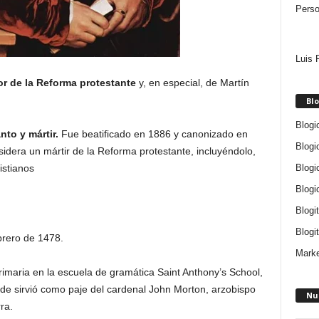
Perso
Luis 
or de la Reforma protestante
y, en especial, de Martín
Blo
Blogi
to y mártir.
Fue beatificado en 1886 y canonizado en
Blogi
sidera un mártir de la Reforma protestante, incluyéndolo,
Blogi
istianos
Blogi
Blogi
Blogit
brero de 1478.
Marke
imaria en la escuela de gramática Saint Anthony’s School,
de sirvió como paje del cardenal John Morton, arzobispo
Nu
ra.