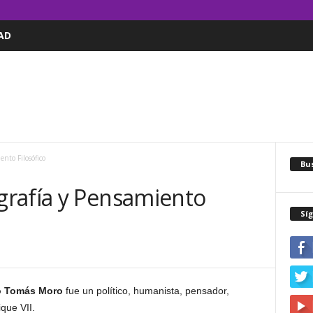
AD
nto Filosófico
Bus
rafía y Pensamiento
Sí
o Tomás Moro
fue un político, humanista, pensador,
ique VII.