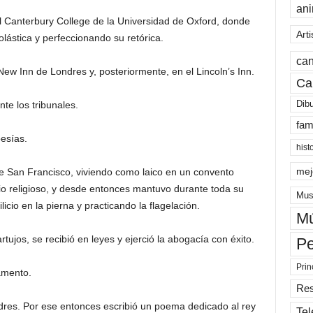
an
el Canterbury College de la Universidad de Oxford, donde
Arti
lástica y perfeccionando su retórica.
can
New Inn de Londres y, posteriormente, en el Lincoln’s Inn.
Ca
Dib
te los tribunales.
fam
esías.
hist
mej
e San Francisco, viviendo como laico en un convento
udio religioso, y desde entonces mantuvo durante toda su
Mus
licio en la pierna y practicando la flagelación.
Mú
jos, se recibió en leyes y ejerció la abogacía con éxito.
Pe
Prin
amento.
Re
dres. Por ese entonces escribió un poema dedicado al rey
Tel