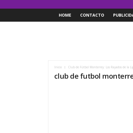
HOME
CONTACTO
PUBLICID
Inicio
Club de Fútbol Monterrey: Los Rayados de la L
club de futbol monterr