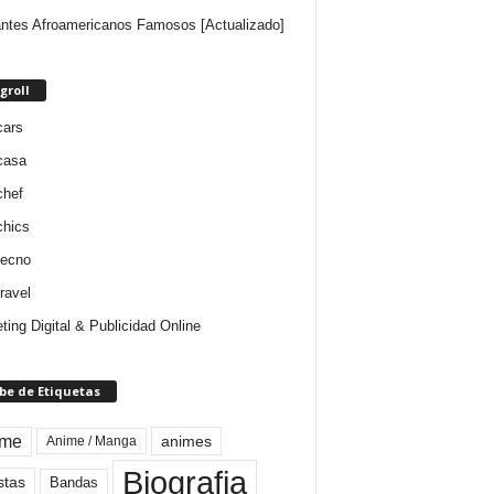
ntes Afroamericanos Famosos [Actualizado]
groll
cars
casa
chef
chics
tecno
ravel
ting Digital & Publicidad Online
be de Etiquetas
ime
animes
Anime / Manga
Biografia
stas
Bandas