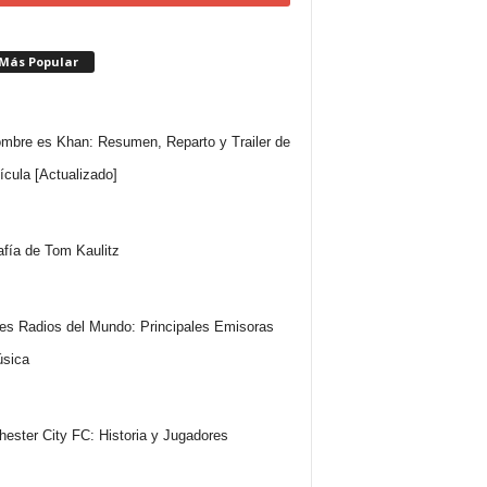
 Más Popular
mbre es Khan: Resumen, Reparto y Trailer de
lícula [Actualizado]
afía de Tom Kaulitz
es Radios del Mundo: Principales Emisoras
sica
ester City FC: Historia y Jugadores