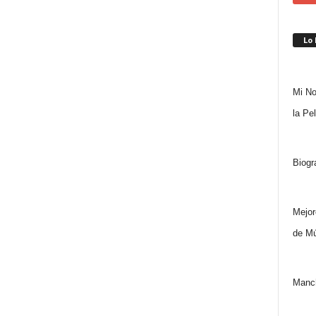
Lo
Mi No
la Pe
Biogr
Mejor
de Mú
Manch