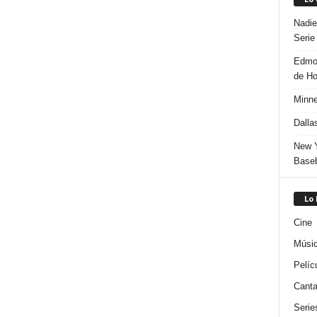
Nadie
Serie
Edmon
de H
Minne
Dalla
New Y
Baseb
Lo
Cine
Músi
Pelíc
Canta
Serie