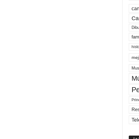
can
Ca
Dib
fam
hist
mej
Mus
Mú
Pe
Prin
Re
Tel
Lo