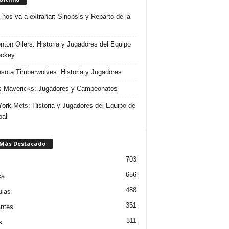
 nos va a extrañar: Sinopsis y Reparto de la
ton Oilers: Historia y Jugadores del Equipo
ockey
sota Timberwolves: Historia y Jugadores
s Mavericks: Jugadores y Campeonatos
ork Mets: Historia y Jugadores del Equipo de
all
 Más Destacado
703
656
ca
488
ulas
351
ntes
311
s