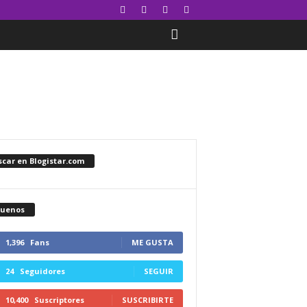
car en Blogistar.com
guenos
1,396
Fans
ME GUSTA
24
Seguidores
SEGUIR
10,400
Suscriptores
SUSCRIBIRTE