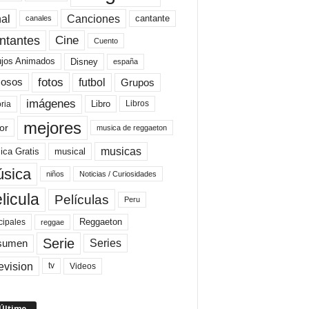
al
Canciones
cantante
canales
Cine
ntantes
Cuento
ujos Animados
Disney
españa
fotos
futbol
Grupos
osos
imágenes
Libro
oria
Libros
mejores
or
musica de reggaeton
musicas
ica Gratis
musical
sica
niños
Noticias / Curiosidades
licula
Películas
Peru
Reggaeton
cipales
reggae
Serie
Series
sumen
evision
Videos
tv
 Último