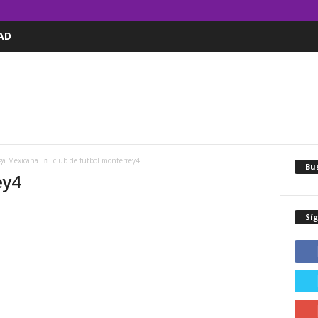
AD
iga Mexicana
club de futbol monterrey4
Bus
ey4
Sí