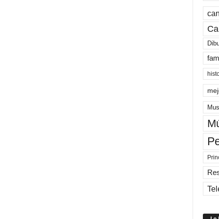
can
Ca
Dib
fam
hist
mej
Mus
Mú
Pe
Prin
Re
Tel
Lo