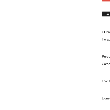
Lo
El Pa
Horac
Perso
Carac
Fox: 
Lione