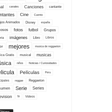
al
Canciones
cantante
canales
Cine
ntantes
Cuento
ujos Animados
Disney
españa
fotos
futbol
Grupos
osos
imágenes
Libro
oria
Libros
mejores
or
musica de reggaeton
musicas
ica Gratis
musical
sica
niños
Noticias / Curiosidades
licula
Películas
Peru
Reggaeton
cipales
reggae
Serie
Series
sumen
evision
Videos
tv
 Último