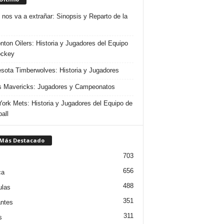
 nos va a extrañar: Sinopsis y Reparto de la
ton Oilers: Historia y Jugadores del Equipo
ockey
sota Timberwolves: Historia y Jugadores
s Mavericks: Jugadores y Campeonatos
ork Mets: Historia y Jugadores del Equipo de
all
 Más Destacado
703
656
ca
488
ulas
351
ntes
311
s