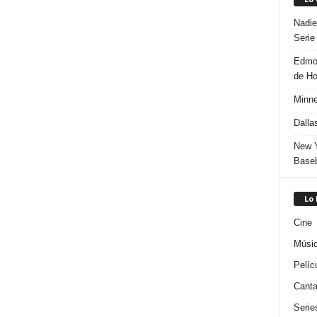
Nadie
Serie
Edmon
de H
Minne
Dalla
New Y
Baseb
Lo
Cine
Músi
Pelíc
Canta
Serie