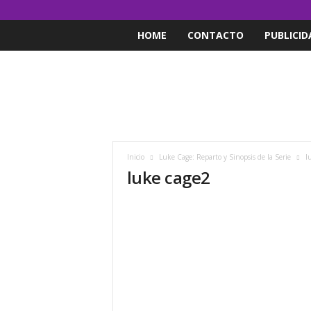
HOME
CONTACTO
PUBLICID
Inicio
Luke Cage: Reparto y Sinopsis de la Serie
l
luke cage2