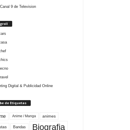
Canal 9 de Television
groll
cars
casa
chef
chics
tecno
ravel
ting Digital & Publicidad Online
be de Etiquetas
ime
animes
Anime / Manga
Biografia
stas
Bandas