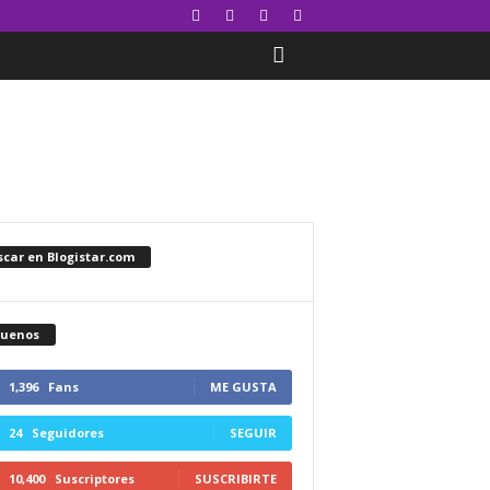
car en Blogistar.com
guenos
1,396
Fans
ME GUSTA
24
Seguidores
SEGUIR
10,400
Suscriptores
SUSCRIBIRTE