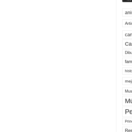
an
Arti
can
Ca
Dib
fam
hist
mej
Mus
Mú
Pe
Prin
Re