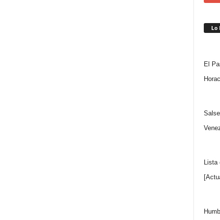
Lo
El Pa
Horac
Salse
Venez
Lista
[Actu
Humbe