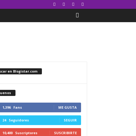
car en Blogistar.com
guenos
1,396
Fans
ME GUSTA
24
Seguidores
SEGUIR
10,400
Suscriptores
SUSCRIBIRTE