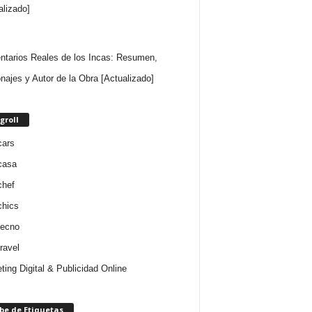
alizado]
tarios Reales de los Incas: Resumen,
najes y Autor de la Obra [Actualizado]
groll
cars
casa
chef
chics
tecno
ravel
ting Digital & Publicidad Online
be de Etiquetas