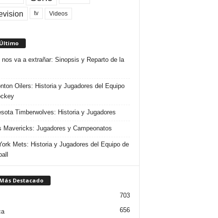
evision
Videos
tv
 Último
 nos va a extrañar: Sinopsis y Reparto de la
ton Oilers: Historia y Jugadores del Equipo
ockey
sota Timberwolves: Historia y Jugadores
s Mavericks: Jugadores y Campeonatos
ork Mets: Historia y Jugadores del Equipo de
all
 Más Destacado
703
656
ca