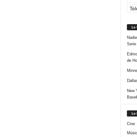
Tel
Lo
Nadie
Serie
Edmon
de H
Minne
Dalla
New Y
Baseb
Lo
Cine
Músi