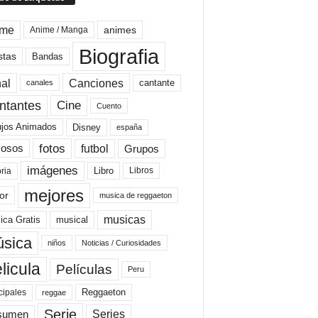
ime
animes
Anime / Manga
Biografia
stas
Bandas
al
Canciones
cantante
canales
Cine
ntantes
Cuento
ujos Animados
Disney
españa
fotos
futbol
Grupos
osos
imágenes
Libro
oria
Libros
mejores
or
musica de reggaeton
musicas
ica Gratis
musical
sica
niños
Noticias / Curiosidades
licula
Películas
Peru
Reggaeton
cipales
reggae
Serie
Series
sumen