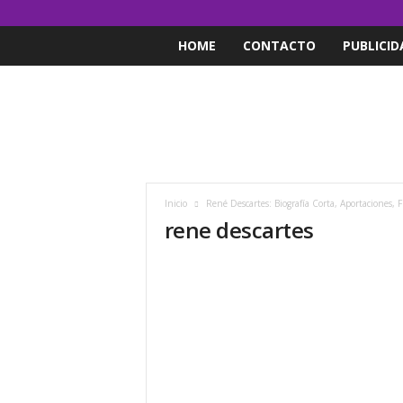
HOME
CONTACTO
PUBLICID
Inicio
René Descartes: Biografía Corta, Aportaciones, F
rene descartes