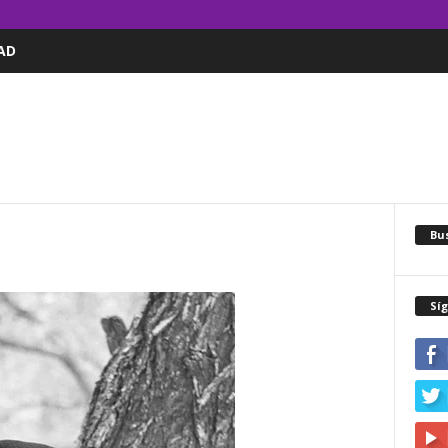
AD
Bus
Sí