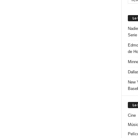
Lo
Nadie
Serie
Edmon
de H
Minne
Dalla
New Y
Baseb
Lo
Cine
Músi
Pelíc