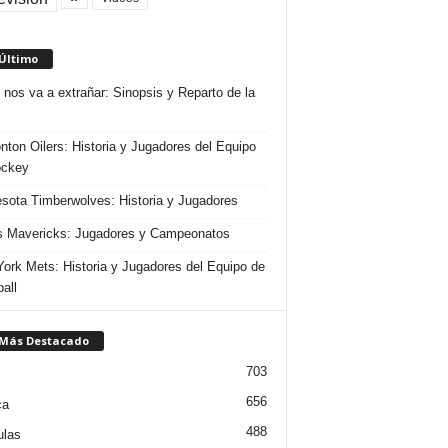
 Último
 nos va a extrañar: Sinopsis y Reparto de la
ton Oilers: Historia y Jugadores del Equipo
ockey
sota Timberwolves: Historia y Jugadores
s Mavericks: Jugadores y Campeonatos
ork Mets: Historia y Jugadores del Equipo de
all
 Más Destacado
703
656
ca
488
ulas