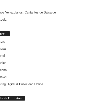
ros Venezolanos: Cantantes de Salsa de
uela
groll
cars
casa
chef
chics
tecno
ravel
ting Digital & Publicidad Online
be de Etiquetas