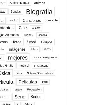
ime
animes
Anime / Manga
Biografia
stas
Bandas
al
Canciones
cantante
canales
Cine
ntantes
Cuento
ujos Animados
Disney
españa
fotos
futbol
Grupos
osos
imágenes
Libro
oria
Libros
mejores
or
musica de reggaeton
musicas
ica Gratis
musical
sica
niños
Noticias / Curiosidades
licula
Películas
Peru
Reggaeton
cipales
reggae
Serie
Series
sumen
evision
Videos
tv