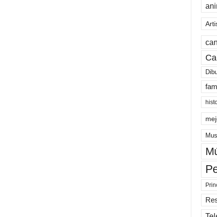
an
Arti
can
Ca
Dib
fam
hist
mej
Mus
Mú
Pe
Prin
Re
Tel