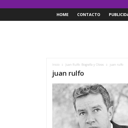
HOME
CONTACTO
PUBLICID
Inicio
Juan Rulfo: Biografía y Obras
juan rulfo
juan rulfo