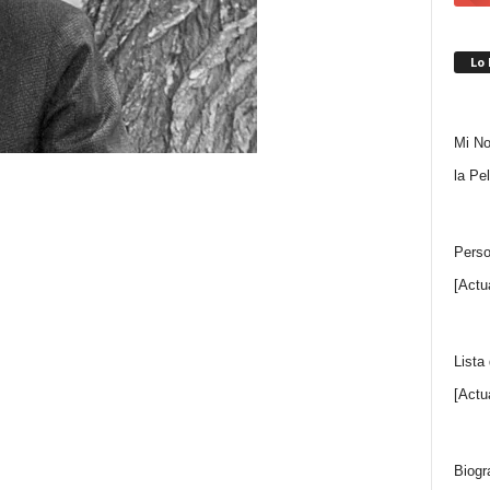
Lo
Mi No
la Pe
Perso
[Actu
Lista
[Actu
Biogr