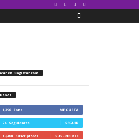
car en Blogistar.com
guenos
1,396
Fans
ME GUSTA
24
Seguidores
SEGUIR
10,400
Suscriptores
SUSCRIBIRTE