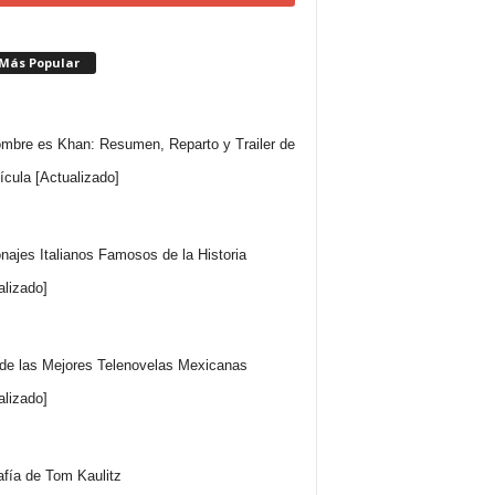
 Más Popular
mbre es Khan: Resumen, Reparto y Trailer de
lícula [Actualizado]
najes Italianos Famosos de la Historia
alizado]
 de las Mejores Telenovelas Mexicanas
alizado]
afía de Tom Kaulitz