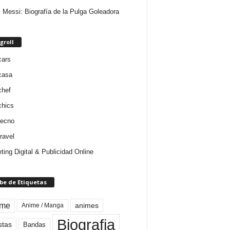
l Messi: Biografía de la Pulga Goleadora
groll
cars
casa
chef
chics
tecno
ravel
ting Digital & Publicidad Online
be de Etiquetas
ime
animes
Anime / Manga
Biografia
stas
Bandas