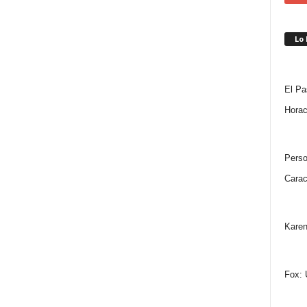
Lo
El Pa
Horac
Perso
Carac
Karen
Fox: 