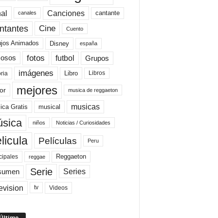
al
Canciones
cantante
canales
Cine
ntantes
Cuento
ujos Animados
Disney
españa
fotos
futbol
Grupos
osos
imágenes
Libro
oria
Libros
mejores
or
musica de reggaeton
musicas
ica Gratis
musical
sica
niños
Noticias / Curiosidades
licula
Películas
Peru
Reggaeton
cipales
reggae
Serie
Series
sumen
evision
Videos
tv
 Último