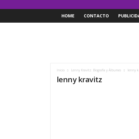
HOME
CONTACTO
PUBLICID
Inicio
Lenny Kravitz: Biografía y Álbumes
lenny k
lenny kravitz