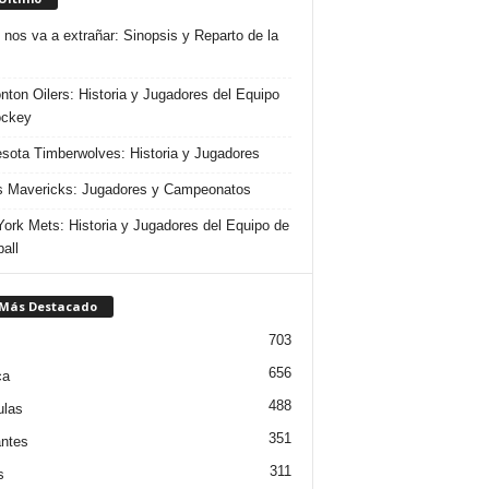
 nos va a extrañar: Sinopsis y Reparto de la
ton Oilers: Historia y Jugadores del Equipo
ockey
sota Timberwolves: Historia y Jugadores
s Mavericks: Jugadores y Campeonatos
ork Mets: Historia y Jugadores del Equipo de
all
 Más Destacado
703
656
ca
488
ulas
351
ntes
311
s