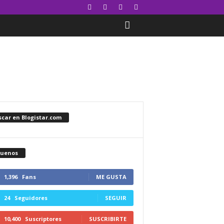
car en Blogistar.com
guenos
1,396
Fans
ME GUSTA
24
Seguidores
SEGUIR
10,400
Suscriptores
SUSCRIBIRTE