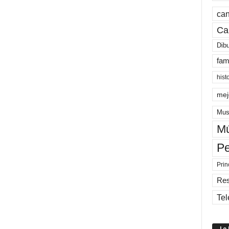
can
Ca
Dib
fam
hist
mej
Mus
Mú
Pe
Prin
Re
Tel
Lo