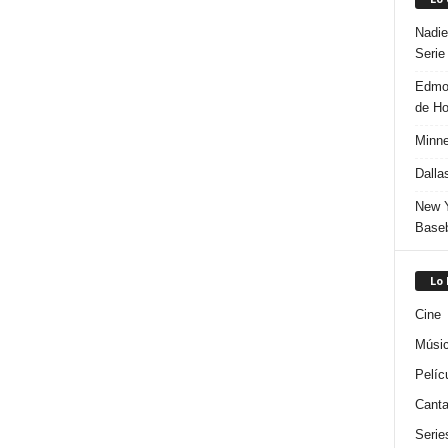
Nadie
Serie
Edmon
de H
Minne
Dalla
New Y
Baseb
Lo
Cine
Músi
Pelíc
Canta
Serie