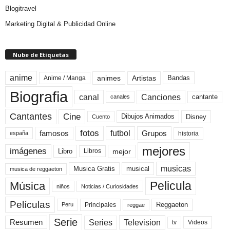
Blogitravel
Marketing Digital & Publicidad Online
Nube de Etiquetas
anime
animes
Artistas
Bandas
Anime / Manga
Biografia
canal
Canciones
cantante
canales
Cine
Cantantes
Dibujos Animados
Disney
Cuento
fotos
futbol
Grupos
famosos
historia
españa
mejores
imágenes
mejor
Libro
Libros
musicas
Musica Gratis
musical
musica de reggaeton
Pelicula
Música
niños
Noticias / Curiosidades
Películas
Reggaeton
Principales
Peru
reggae
Serie
Television
Series
Resumen
Videos
tv