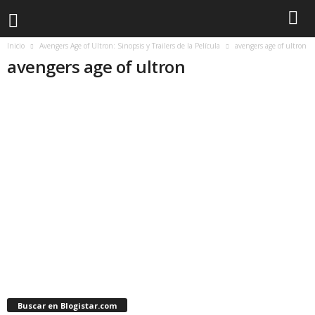
Inicio
Avengers Age of Ultron: Sinopsis y Trailers de la Película
avengers age of ultron
avengers age of ultron
Buscar en Blogistar.com