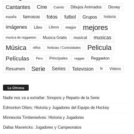
Cine
Cantantes
Dibujos Animados
Disney
Cuento
fotos
futbol
Grupos
famosos
historia
españa
mejores
imágenes
mejor
Libro
Libros
musicas
Musica Gratis
musical
musica de reggaeton
Pelicula
Música
niños
Noticias / Curiosidades
Películas
Reggaeton
Principales
Peru
reggae
Serie
Television
Series
Resumen
Videos
tv
Lo Último
Nadie nos va a extrañar: Sinopsis y Reparto de la Serie
Edmonton Oilers: Historia y Jugadores del Equipo de Hockey
Minnesota Timberwolves: Historia y Jugadores
Dallas Mavericks: Jugadores y Campeonatos