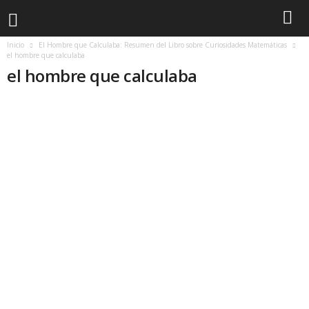
Inicio
El Hombre que Calculaba: Resumen del Libro sobre Curiosidades Matemáticas
el hombre que calculaba
el hombre que calculaba