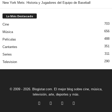
New York Mets: Historia y Jugadores del Equipo de Baseball
Lo Más Destacado
703
Cine
656
Música
488
Películas
351
Cantantes
311
Series
290
Television
© 2009 - 2026. Blogistar.com. El mejor blog sobre cine, música,
televisión, arte, deportes y más.