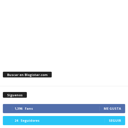
Buscar en Blogistar.com
Síguenos
1,396
Fans
ME GUSTA
24
Seguidores
SEGUIR