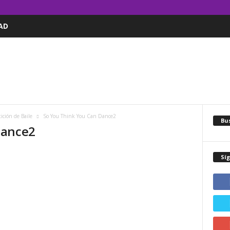
AD
ción de Baile
So You Think You Can Dance2
Bus
Dance2
Sí