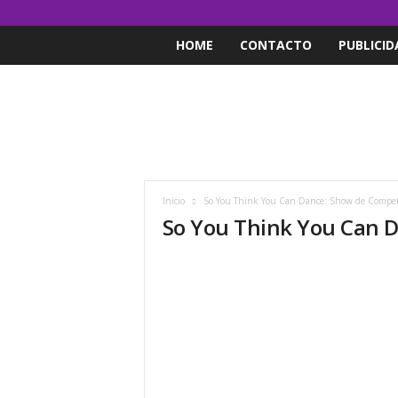
HOME
CONTACTO
PUBLICID
Inicio
So You Think You Can Dance: Show de Competi
So You Think You Can 