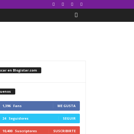
car en Blogistar.com
guenos
1,396
Fans
ME GUSTA
24
Seguidores
SEGUIR
10,400
Suscriptores
SUSCRIBIRTE