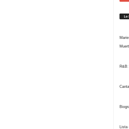
Lo
Marie
Muert
R&B: 
Canta
Biogr
Lista