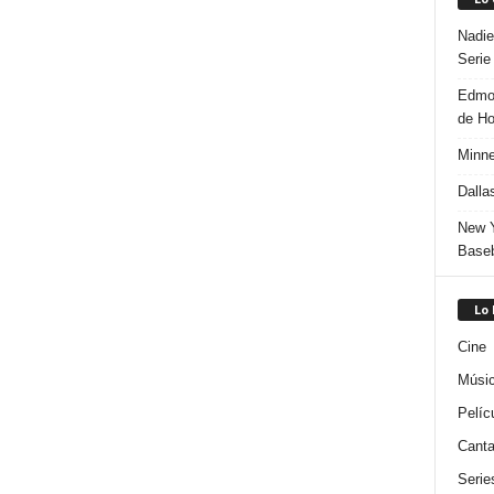
Nadie
Serie
Edmon
de H
Minne
Dalla
New Y
Baseb
Lo
Cine
Músi
Pelíc
Canta
Serie