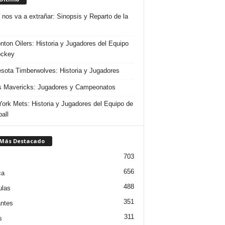
 nos va a extrañar: Sinopsis y Reparto de la
ton Oilers: Historia y Jugadores del Equipo
ockey
sota Timberwolves: Historia y Jugadores
s Mavericks: Jugadores y Campeonatos
ork Mets: Historia y Jugadores del Equipo de
all
 Más Destacado
703
656
ca
488
ulas
351
ntes
311
s