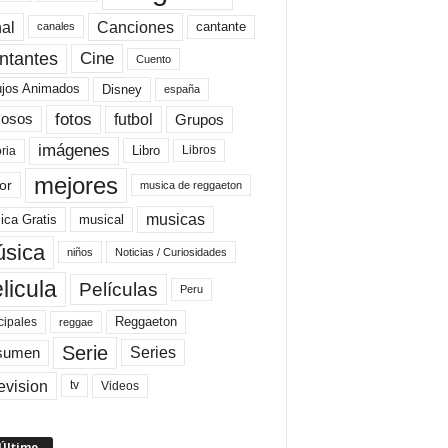
al
Canciones
cantante
canales
Cine
ntantes
Cuento
ujos Animados
Disney
españa
fotos
futbol
Grupos
osos
imágenes
Libro
oria
Libros
mejores
or
musica de reggaeton
musicas
ica Gratis
musical
sica
niños
Noticias / Curiosidades
licula
Películas
Peru
Reggaeton
cipales
reggae
Serie
Series
sumen
evision
Videos
tv
 Último