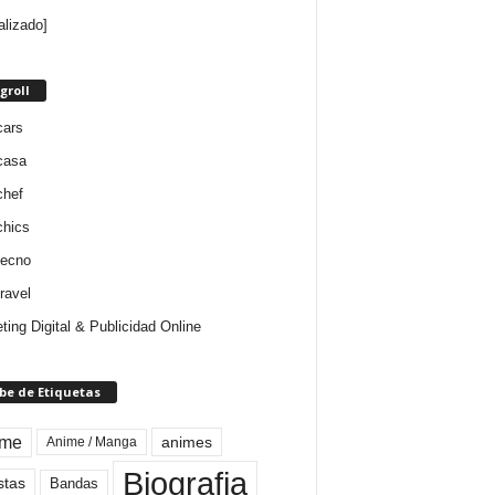
alizado]
groll
cars
casa
chef
chics
tecno
ravel
ting Digital & Publicidad Online
be de Etiquetas
ime
animes
Anime / Manga
Biografia
stas
Bandas