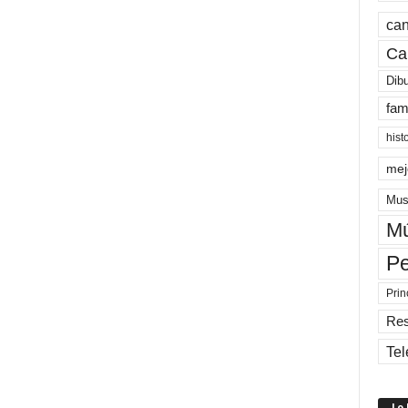
can
Ca
Dib
fam
hist
mej
Mus
Mú
Pe
Prin
Re
Tel
Lo