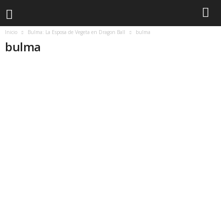
Inicio
Bulma: La Esposa de Vegeta en Dragon Ball
bulma
bulma