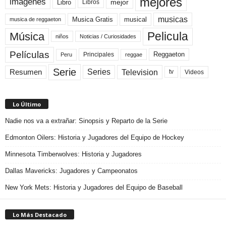
mejores
imágenes
mejor
Libro
Libros
musicas
Musica Gratis
musical
musica de reggaeton
Pelicula
Música
niños
Noticias / Curiosidades
Películas
Reggaeton
Principales
Peru
reggae
Serie
Television
Series
Resumen
Videos
tv
Lo Último
Nadie nos va a extrañar: Sinopsis y Reparto de la Serie
Edmonton Oilers: Historia y Jugadores del Equipo de Hockey
Minnesota Timberwolves: Historia y Jugadores
Dallas Mavericks: Jugadores y Campeonatos
New York Mets: Historia y Jugadores del Equipo de Baseball
Lo Más Destacado