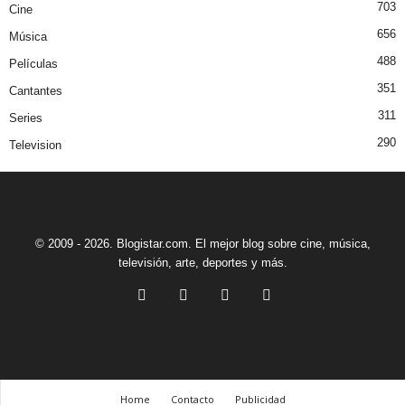
703
Cine
656
Música
488
Películas
351
Cantantes
311
Series
290
Television
© 2009 - 2026. Blogistar.com. El mejor blog sobre cine, música,
televisión, arte, deportes y más.
Home
Contacto
Publicidad