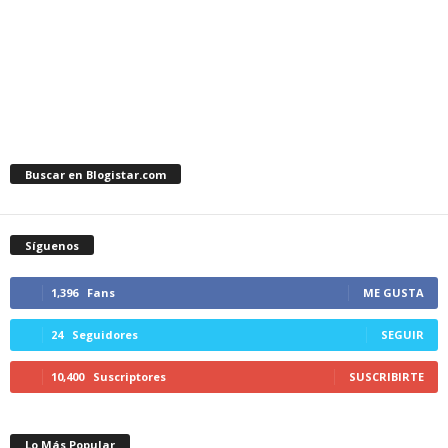
Buscar en Blogistar.com
Síguenos
1,396
Fans
ME GUSTA
24
Seguidores
SEGUIR
10,400
Suscriptores
SUSCRIBIRTE
Lo Más Popular