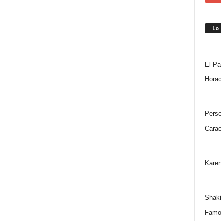
Lo
El Pa
Horac
Perso
Carac
Karen
Shaki
Famo