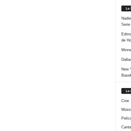
Lo
Nadie
Serie
Edmon
de H
Minne
Dalla
New Y
Baseb
Lo
Cine
Músi
Pelíc
Canta