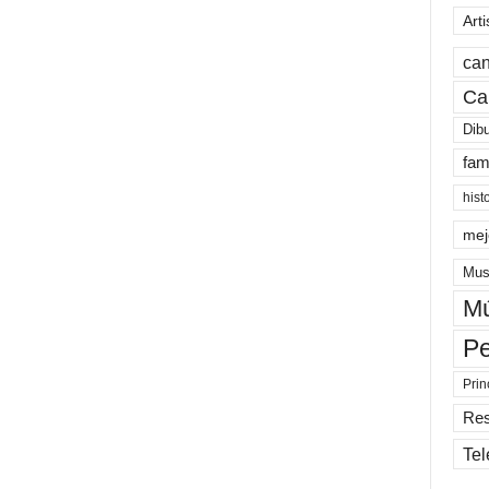
Arti
can
Ca
Dib
fam
hist
mej
Mus
Mú
Pe
Prin
Re
Tel