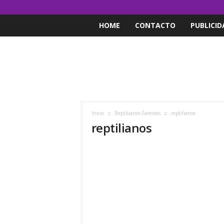
HOME
CONTACTO
PUBLICID
Inicio
Reptilianos Famosos
reptilianos
reptilianos