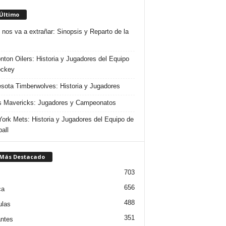
 Último
 nos va a extrañar: Sinopsis y Reparto de la
ton Oilers: Historia y Jugadores del Equipo
ockey
sota Timberwolves: Historia y Jugadores
s Mavericks: Jugadores y Campeonatos
ork Mets: Historia y Jugadores del Equipo de
all
 Más Destacado
703
656
ca
488
ulas
351
ntes