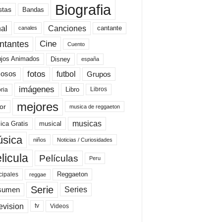
Biografia
stas
Bandas
al
Canciones
cantante
canales
Cine
ntantes
Cuento
ujos Animados
Disney
españa
fotos
futbol
Grupos
osos
imágenes
Libro
oria
Libros
mejores
or
musica de reggaeton
musicas
ica Gratis
musical
sica
niños
Noticias / Curiosidades
licula
Películas
Peru
Reggaeton
cipales
reggae
Serie
Series
sumen
evision
Videos
tv