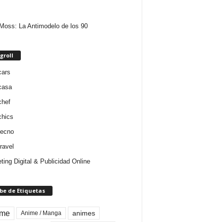
Moss: La Antimodelo de los 90
groll
cars
casa
chef
chics
tecno
ravel
ting Digital & Publicidad Online
be de Etiquetas
ime
animes
Anime / Manga