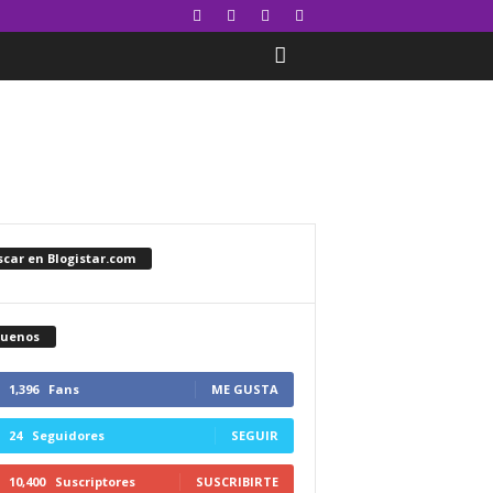
car en Blogistar.com
guenos
1,396
Fans
ME GUSTA
24
Seguidores
SEGUIR
10,400
Suscriptores
SUSCRIBIRTE