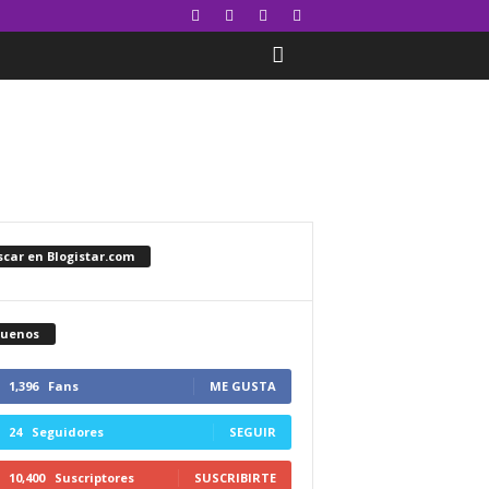
car en Blogistar.com
guenos
1,396
Fans
ME GUSTA
24
Seguidores
SEGUIR
10,400
Suscriptores
SUSCRIBIRTE