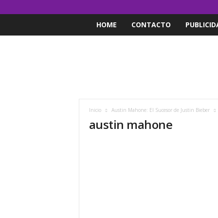
HOME
CONTACTO
PUBLICID
Inicio
Austin Mahone: El Sucesor de Justin Bieber
austin mahone