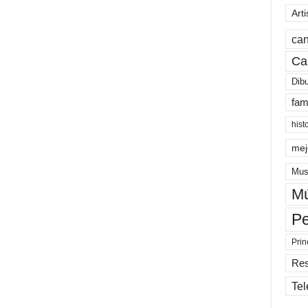
Arti
can
Ca
Dib
fam
hist
mej
Mus
Mú
Pe
Prin
Re
Tel