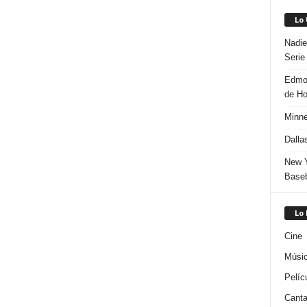
Lo
Nadie
Serie
Edmon
de H
Minne
Dalla
New Y
Baseb
Lo
Cine
Músi
Pelíc
Canta