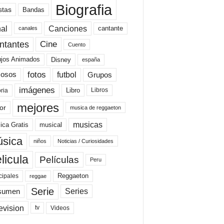
Biografia
stas
Bandas
al
Canciones
cantante
canales
Cine
ntantes
Cuento
ujos Animados
Disney
españa
fotos
futbol
Grupos
osos
imágenes
Libro
oria
Libros
mejores
or
musica de reggaeton
musicas
ica Gratis
musical
sica
niños
Noticias / Curiosidades
licula
Películas
Peru
Reggaeton
cipales
reggae
Serie
Series
sumen
evision
Videos
tv