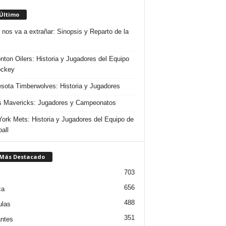
 Último
 nos va a extrañar: Sinopsis y Reparto de la
ton Oilers: Historia y Jugadores del Equipo
ockey
sota Timberwolves: Historia y Jugadores
s Mavericks: Jugadores y Campeonatos
ork Mets: Historia y Jugadores del Equipo de
all
 Más Destacado
703
656
ca
488
ulas
351
ntes