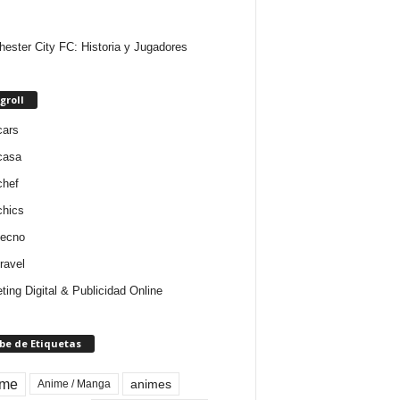
ester City FC: Historia y Jugadores
groll
cars
casa
chef
chics
tecno
ravel
ting Digital & Publicidad Online
be de Etiquetas
ime
animes
Anime / Manga