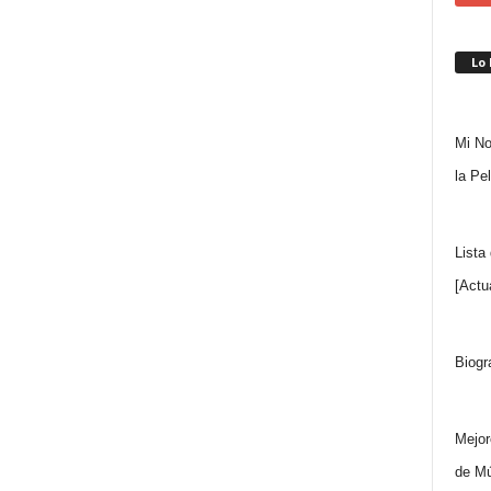
Lo
Mi No
la Pe
Lista
[Actu
Biogr
Mejor
de Mú