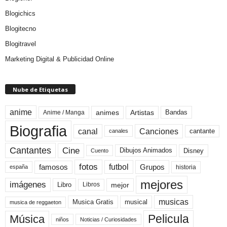
Blogichics
Blogitecno
Blogitravel
Marketing Digital & Publicidad Online
Nube de Etiquetas
anime
animes
Artistas
Bandas
Anime / Manga
Biografia
canal
Canciones
cantante
canales
Cine
Cantantes
Dibujos Animados
Disney
Cuento
fotos
futbol
Grupos
famosos
historia
españa
mejores
imágenes
mejor
Libro
Libros
musicas
Musica Gratis
musical
musica de reggaeton
Pelicula
Música
niños
Noticias / Curiosidades