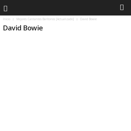
Inicio
Mejores Cantantes Barítonos [Actualizado]
David Bowie
David Bowie