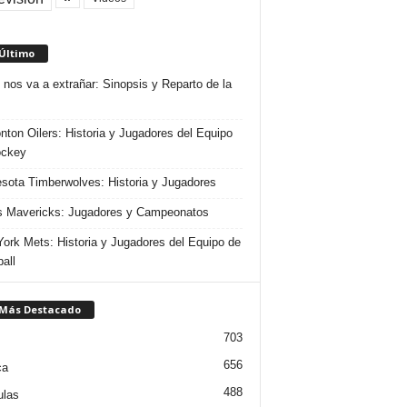
 Último
 nos va a extrañar: Sinopsis y Reparto de la
ton Oilers: Historia y Jugadores del Equipo
ockey
sota Timberwolves: Historia y Jugadores
s Mavericks: Jugadores y Campeonatos
ork Mets: Historia y Jugadores del Equipo de
all
 Más Destacado
703
656
ca
488
ulas