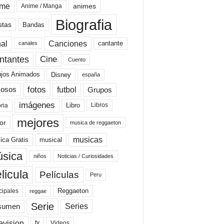
ime
animes
Anime / Manga
Biografia
stas
Bandas
al
Canciones
cantante
canales
Cine
ntantes
Cuento
ujos Animados
Disney
españa
fotos
futbol
Grupos
osos
imágenes
Libro
oria
Libros
mejores
or
musica de reggaeton
musicas
ica Gratis
musical
sica
niños
Noticias / Curiosidades
licula
Películas
Peru
Reggaeton
cipales
reggae
Serie
Series
sumen
evision
Videos
tv