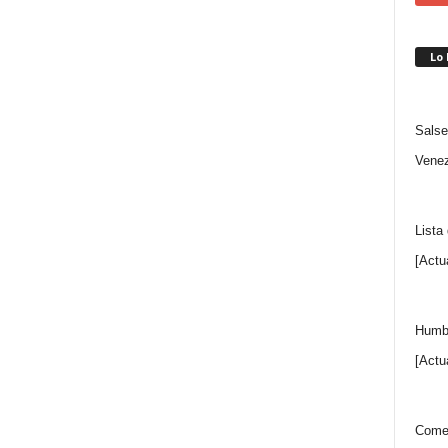
Lo
Salse
Venez
Lista
[Actu
Humbe
[Actu
Comen