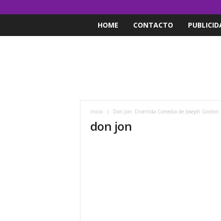
HOME
CONTACTO
PUBLICID
Inicio
Don Jon: Divertida Comedia de Joseph Gordon 
don jon