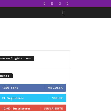
car en Blogistar.com
guenos
1,396
Fans
ME GUSTA
24
Seguidores
SEGUIR
10,400
Suscriptores
SUSCRIBIRTE