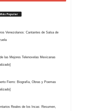
 Más Popular
ros Venezolanos: Cantantes de Salsa de
uela
 de las Mejores Telenovelas Mexicanas
alizado]
rto Fierro: Biografía, Obras y Poemas
alizado]
tarios Reales de los Incas: Resumen,