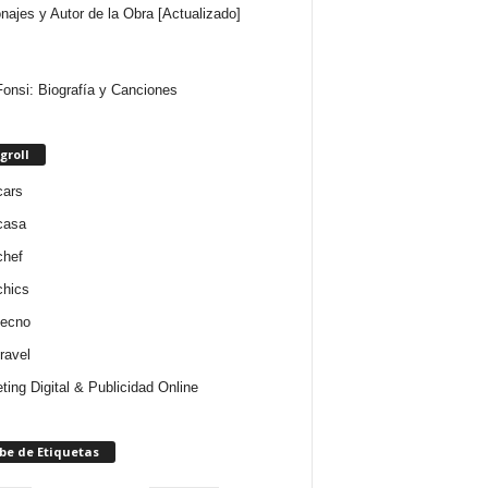
najes y Autor de la Obra [Actualizado]
Fonsi: Biografía y Canciones
groll
cars
casa
chef
chics
tecno
ravel
ting Digital & Publicidad Online
be de Etiquetas