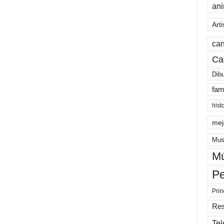
an
Arti
can
Ca
Dib
fam
hist
mej
Mus
Mú
Pe
Prin
Re
Tel