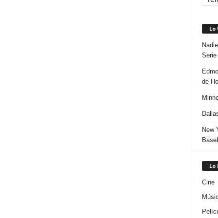
Lo
Nadie
Serie
Edmon
de H
Minne
Dalla
New Y
Baseb
Lo
Cine
Músi
Pelíc