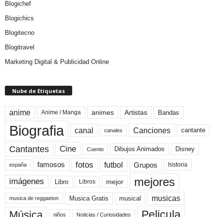
Blogichef
Blogichics
Blogitecno
Blogitravel
Marketing Digital & Publicidad Online
Nube de Etiquetas
anime
animes
Artistas
Bandas
Anime / Manga
Biografia
canal
Canciones
cantante
canales
Cine
Cantantes
Dibujos Animados
Disney
Cuento
fotos
futbol
Grupos
famosos
historia
españa
mejores
imágenes
mejor
Libro
Libros
musicas
Musica Gratis
musical
musica de reggaeton
Pelicula
Música
niños
Noticias / Curiosidades