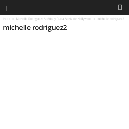
Inicio
Michelle Rodriguez: Atlética y Ruda Actriz de Hollywood
michelle rodriguez2
michelle rodriguez2