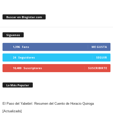
Buscar en Blogistar.com
Síguenos
1,396
Fans
ME GUSTA
24
Seguidores
SEGUIR
10,400
Suscriptores
SUSCRIBIRTE
Lo Más Popular
El Paso del Yabebirí: Resumen del Cuento de Horacio Quiroga
[Actualizado]