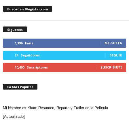
Buscar en Blogistar.com
Síguenos
1,396
Fans
ME GUSTA
24
Seguidores
SEGUIR
10,400
Suscriptores
SUSCRIBIRTE
Lo Más Popular
Mi Nombre es Khan: Resumen, Reparto y Trailer de la Película
[Actualizado]