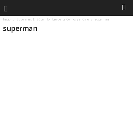
Inicio
Superman: El Súper Hombre de los Cómics y el Cine
superman
superman