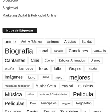
Blogitecno
Blogitravel
Marketing Digital & Publicidad Online
Nube de Etiquetas
anime
animes
Artistas
Bandas
Anime / Manga
Biografia
canal
Canciones
cantante
canales
Cine
Cantantes
Dibujos Animados
Disney
Cuento
fotos
futbol
Grupos
famosos
historia
españa
mejores
imágenes
mejor
Libro
Libros
musicas
Musica Gratis
musical
musica de reggaeton
Pelicula
Música
niños
Noticias / Curiosidades
Películas
Reggaeton
Principales
Peru
reggae
Serie
Television
Series
Resumen
Videos
tv