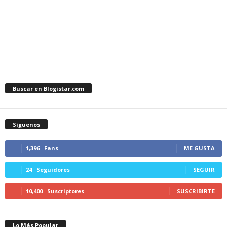
Buscar en Blogistar.com
Síguenos
1,396
Fans
ME GUSTA
24
Seguidores
SEGUIR
10,400
Suscriptores
SUSCRIBIRTE
Lo Más Popular