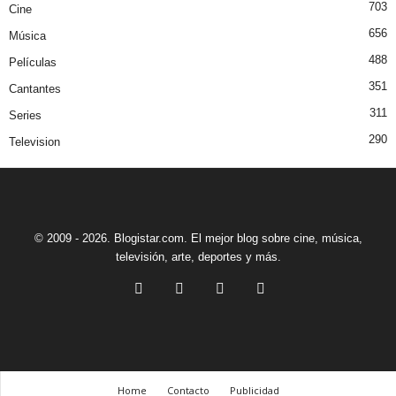
703
Cine
656
Música
488
Películas
351
Cantantes
311
Series
290
Television
© 2009 - 2026. Blogistar.com. El mejor blog sobre cine, música,
televisión, arte, deportes y más.
Home
Contacto
Publicidad