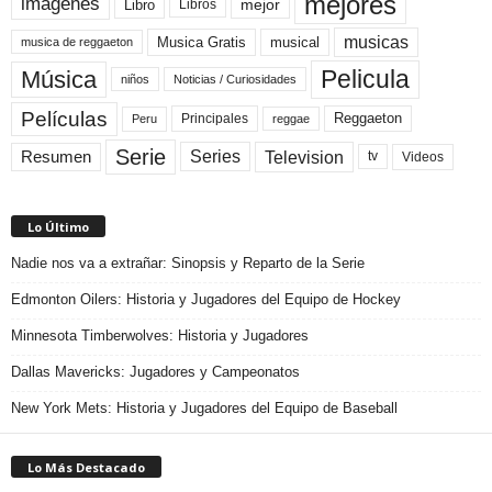
mejores
imágenes
mejor
Libro
Libros
musicas
Musica Gratis
musical
musica de reggaeton
Pelicula
Música
niños
Noticias / Curiosidades
Películas
Reggaeton
Principales
Peru
reggae
Serie
Television
Series
Resumen
Videos
tv
Lo Último
Nadie nos va a extrañar: Sinopsis y Reparto de la Serie
Edmonton Oilers: Historia y Jugadores del Equipo de Hockey
Minnesota Timberwolves: Historia y Jugadores
Dallas Mavericks: Jugadores y Campeonatos
New York Mets: Historia y Jugadores del Equipo de Baseball
Lo Más Destacado