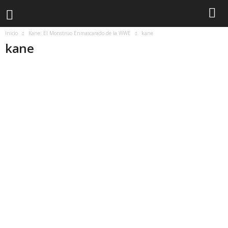
Inicio
Kane: El Monstruo Enmascarado de la WWE
kane
kane