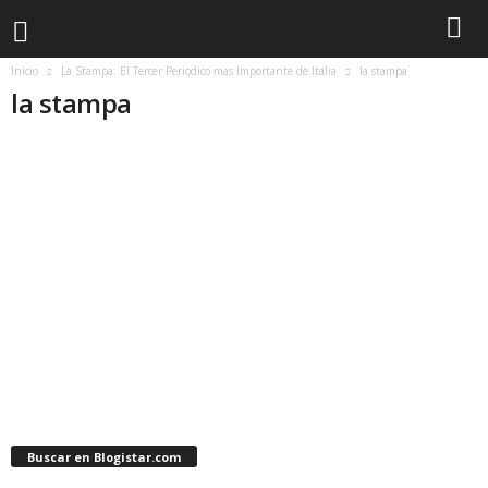
Inicio
La Stampa: El Tercer Periodico mas Importante de Italia
la stampa
la stampa
Buscar en Blogistar.com