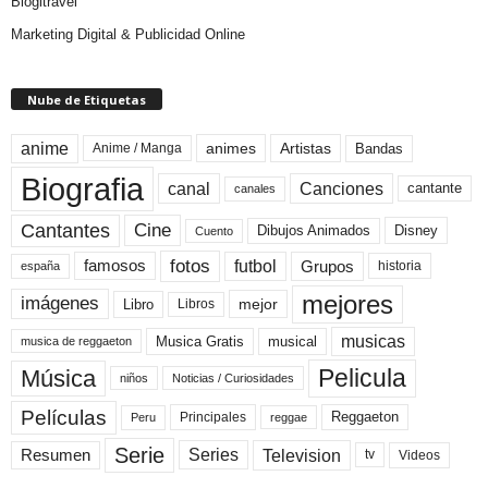
Blogitravel
Marketing Digital & Publicidad Online
Nube de Etiquetas
anime
animes
Artistas
Bandas
Anime / Manga
Biografia
canal
Canciones
cantante
canales
Cine
Cantantes
Dibujos Animados
Disney
Cuento
fotos
futbol
Grupos
famosos
historia
españa
mejores
imágenes
mejor
Libro
Libros
musicas
Musica Gratis
musical
musica de reggaeton
Pelicula
Música
niños
Noticias / Curiosidades
Películas
Reggaeton
Principales
Peru
reggae
Serie
Television
Series
Resumen
Videos
tv