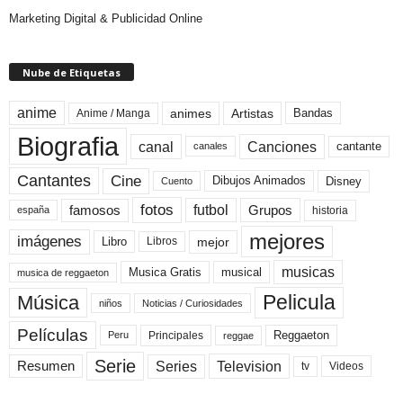
Marketing Digital & Publicidad Online
Nube de Etiquetas
anime
animes
Artistas
Bandas
Anime / Manga
Biografia
canal
Canciones
cantante
canales
Cine
Cantantes
Dibujos Animados
Disney
Cuento
fotos
futbol
Grupos
famosos
historia
españa
mejores
imágenes
mejor
Libro
Libros
musicas
Musica Gratis
musical
musica de reggaeton
Pelicula
Música
niños
Noticias / Curiosidades
Películas
Reggaeton
Principales
Peru
reggae
Serie
Television
Series
Resumen
Videos
tv