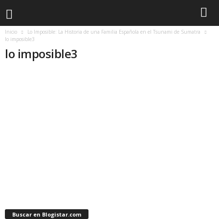
Inicio
Lo Imposible: La Historia de una Familia Española en el Tsunami de Sumatra
lo imposible3
lo imposible3
Buscar en Blogistar.com