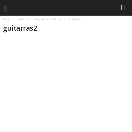
Inicio
Guitarras: Tipos y Mejores Marcas
guitarras2
guitarras2