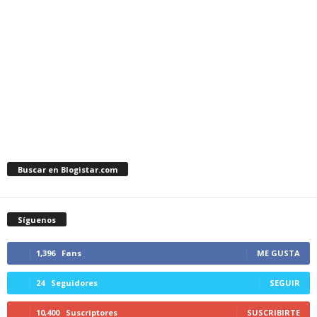
Buscar en Blogistar.com
Síguenos
1,396
Fans
ME GUSTA
24
Seguidores
SEGUIR
10,400
Suscriptores
SUSCRIBIRTE