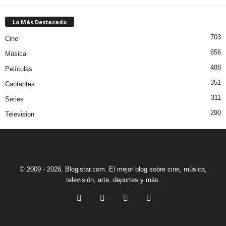
Lo Más Destacado
703
Cine
656
Música
488
Películas
351
Cantantes
311
Series
290
Television
© 2009 - 2026. Blogistar.com. El mejor blog sobre cine, música,
televisión, arte, deportes y más.