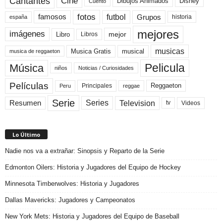
Cine
Cantantes
Dibujos Animados
Disney
Cuento
fotos
futbol
Grupos
famosos
historia
españa
mejores
imágenes
mejor
Libro
Libros
musicas
Musica Gratis
musical
musica de reggaeton
Pelicula
Música
niños
Noticias / Curiosidades
Películas
Reggaeton
Principales
Peru
reggae
Serie
Television
Series
Resumen
Videos
tv
Lo Último
Nadie nos va a extrañar: Sinopsis y Reparto de la Serie
Edmonton Oilers: Historia y Jugadores del Equipo de Hockey
Minnesota Timberwolves: Historia y Jugadores
Dallas Mavericks: Jugadores y Campeonatos
New York Mets: Historia y Jugadores del Equipo de Baseball