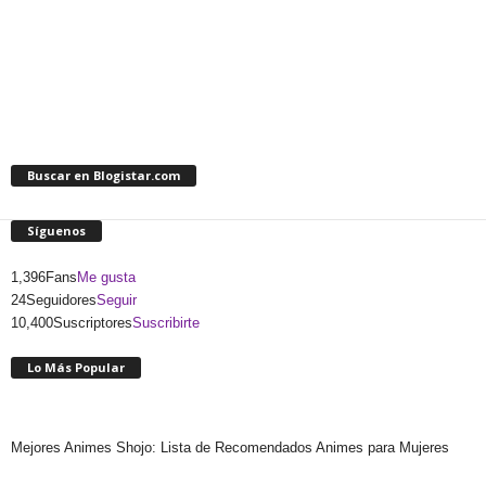
Buscar en Blogistar.com
Síguenos
1,396
Fans
Me gusta
24
Seguidores
Seguir
10,400
Suscriptores
Suscribirte
Lo Más Popular
Mejores Animes Shojo: Lista de Recomendados Animes para Mujeres