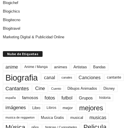
Blogichef
Blogichics
Blogitecno
Blogitravel
Marketing Digital & Publicidad Online
Nube de Etiquetas
anime
animes
Artistas
Bandas
Anime / Manga
Biografia
canal
Canciones
cantante
canales
Cine
Cantantes
Dibujos Animados
Disney
Cuento
fotos
futbol
Grupos
famosos
historia
españa
mejores
imágenes
mejor
Libro
Libros
musicas
Musica Gratis
musical
musica de reggaeton
Pelicula
Música
niños
Noticias / Curiosidades