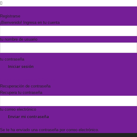
Registrarse
¡Bienvenido! Ingresa en tu cuenta
tu nombre de usuario
tu contraseña
Forgot your password? Get help
Recuperación de contraseña
Recupera tu contraseña
tu correo electrónico
Se te ha enviado una contraseña por correo electrónico.