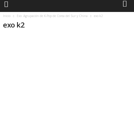
Inicio
Exo: Agrupación de K-Pop de Corea del Sur y China
exo k2
exo k2