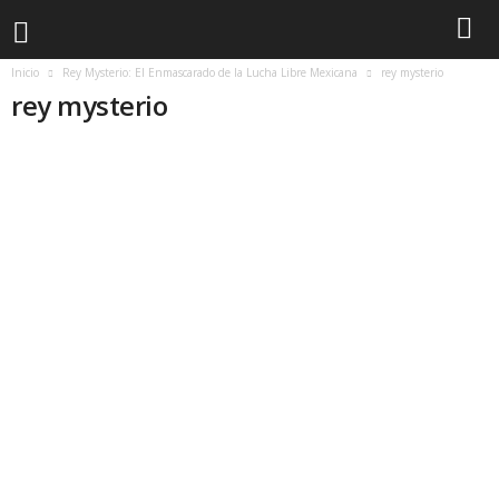
Inicio
Rey Mysterio: El Enmascarado de la Lucha Libre Mexicana
rey mysterio
rey mysterio