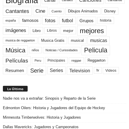
Biografia
canal
Canciones
cantante
Cine
Cantantes
Dibujos Animados
Disney
Cuento
fotos
futbol
Grupos
famosos
historia
españa
mejores
imágenes
mejor
Libro
Libros
musicas
Musica Gratis
musical
musica de reggaeton
Pelicula
Música
niños
Noticias / Curiosidades
Películas
Reggaeton
Principales
Peru
reggae
Serie
Television
Series
Resumen
Videos
tv
Lo Último
Nadie nos va a extrañar: Sinopsis y Reparto de la Serie
Edmonton Oilers: Historia y Jugadores del Equipo de Hockey
Minnesota Timberwolves: Historia y Jugadores
Dallas Mavericks: Jugadores y Campeonatos