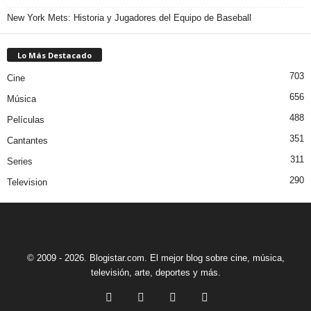
New York Mets: Historia y Jugadores del Equipo de Baseball
Lo Más Destacado
703
Cine
656
Música
488
Películas
351
Cantantes
311
Series
290
Television
© 2009 - 2026. Blogistar.com. El mejor blog sobre cine, música,
televisión, arte, deportes y más.