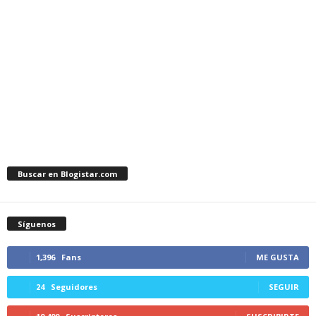
Buscar en Blogistar.com
Síguenos
1,396
Fans
ME GUSTA
24
Seguidores
SEGUIR