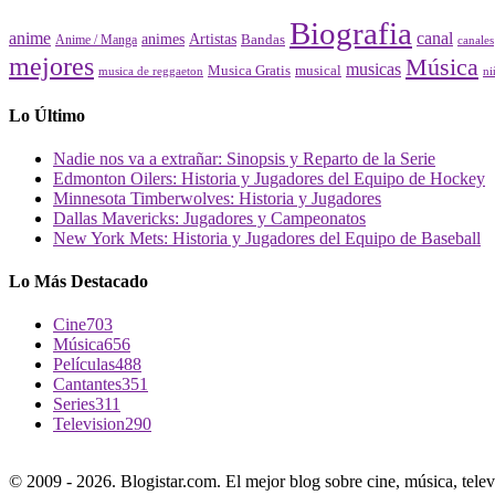
Biografia
canal
anime
animes
Artistas
Bandas
Anime / Manga
canales
mejores
Música
musicas
Musica Gratis
musical
musica de reggaeton
ni
Lo Último
Nadie nos va a extrañar: Sinopsis y Reparto de la Serie
Edmonton Oilers: Historia y Jugadores del Equipo de Hockey
Minnesota Timberwolves: Historia y Jugadores
Dallas Mavericks: Jugadores y Campeonatos
New York Mets: Historia y Jugadores del Equipo de Baseball
Lo Más Destacado
Cine
703
Música
656
Películas
488
Cantantes
351
Series
311
Television
290
© 2009 - 2026. Blogistar.com. El mejor blog sobre cine, música, televi