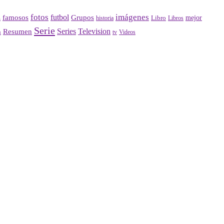
fotos
imágenes
futbol
Grupos
famosos
mejor
Libro
historia
a
Libros
Serie
Series
Television
Resumen
n
Videos
tv