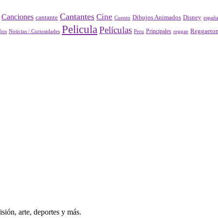
Cantantes
Cine
Canciones
Disney
cantante
Dibujos Animados
Cuento
españ
Pelicula
Películas
Principales
Reggaeto
Peru
reggae
ños
Noticias / Curiosidades
sión, arte, deportes y más.