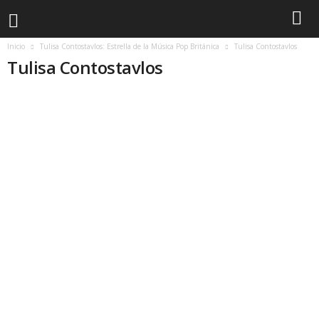
Inicio
Tulisa Contostavlos: Estrella de la Música Pop Británica
Tulisa Contostavlos
Tulisa Contostavlos