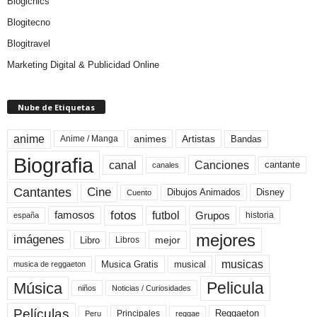
Blogichics
Blogitecno
Blogitravel
Marketing Digital & Publicidad Online
Nube de Etiquetas
anime
animes
Artistas
Bandas
Anime / Manga
Biografia
canal
Canciones
cantante
canales
Cine
Cantantes
Dibujos Animados
Disney
Cuento
fotos
futbol
Grupos
famosos
historia
españa
mejores
imágenes
mejor
Libro
Libros
musicas
Musica Gratis
musical
musica de reggaeton
Pelicula
Música
niños
Noticias / Curiosidades
Películas
Reggaeton
Principales
Peru
reggae