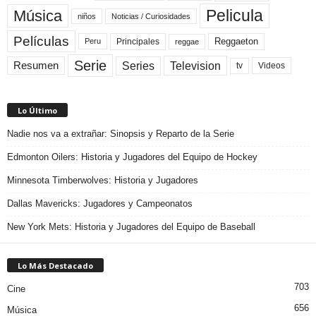
Pelicula
Música
niños
Noticias / Curiosidades
Películas
Reggaeton
Principales
Peru
reggae
Serie
Television
Series
Resumen
Videos
tv
Lo Último
Nadie nos va a extrañar: Sinopsis y Reparto de la Serie
Edmonton Oilers: Historia y Jugadores del Equipo de Hockey
Minnesota Timberwolves: Historia y Jugadores
Dallas Mavericks: Jugadores y Campeonatos
New York Mets: Historia y Jugadores del Equipo de Baseball
Lo Más Destacado
703
Cine
656
Música