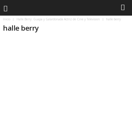
Inicio
Halle Berry: Guapa y Galardonada Actriz de Cine y Television
halle berry
halle berry