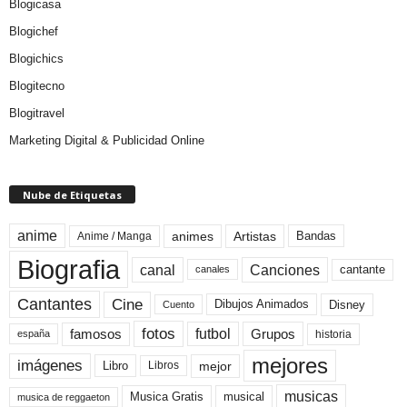
Blogicasa
Blogichef
Blogichics
Blogitecno
Blogitravel
Marketing Digital & Publicidad Online
Nube de Etiquetas
anime
animes
Artistas
Bandas
Anime / Manga
Biografia
canal
Canciones
cantante
canales
Cine
Cantantes
Dibujos Animados
Disney
Cuento
fotos
futbol
Grupos
famosos
historia
españa
mejores
imágenes
mejor
Libro
Libros
musicas
Musica Gratis
musical
musica de reggaeton