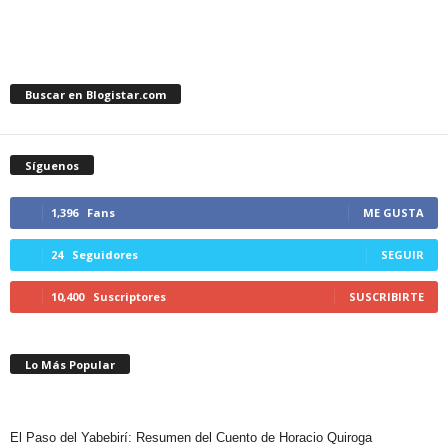
Buscar en Blogistar.com
Síguenos
1,396
Fans
ME GUSTA
24
Seguidores
SEGUIR
10,400
Suscriptores
SUSCRIBIRTE
Lo Más Popular
El Paso del Yabebirí: Resumen del Cuento de Horacio Quiroga