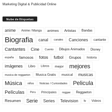
Marketing Digital & Publicidad Online
Nube de Etiquetas
anime
animes
Artistas
Bandas
Anime / Manga
Biografia
canal
Canciones
cantante
canales
Cine
Cantantes
Dibujos Animados
Disney
Cuento
fotos
futbol
Grupos
famosos
historia
españa
mejores
imágenes
mejor
Libro
Libros
musicas
Musica Gratis
musical
musica de reggaeton
Pelicula
Música
niños
Noticias / Curiosidades
Películas
Reggaeton
Principales
Peru
reggae
Serie
Television
Series
Resumen
Videos
tv