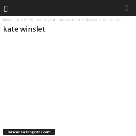
Inicio
Kate Winslet: Versátil y Galardonada Actriz de Hollywood
kate winslet
kate winslet
Buscar en Blogistar.com