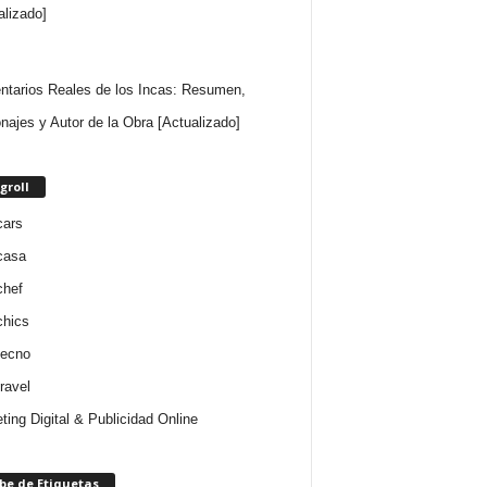
alizado]
tarios Reales de los Incas: Resumen,
najes y Autor de la Obra [Actualizado]
groll
cars
casa
chef
chics
tecno
ravel
ting Digital & Publicidad Online
be de Etiquetas