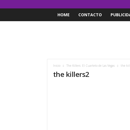
HOME
CONTACTO
PUBLICID
Inicio
The Killers: El Cuarteto de Las Vegas
the kil
the killers2