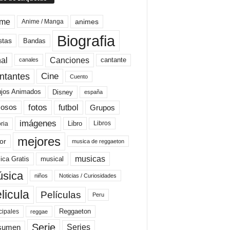
ime
animes
Anime / Manga
Biografia
stas
Bandas
al
Canciones
cantante
canales
Cine
ntantes
Cuento
ujos Animados
Disney
españa
fotos
futbol
Grupos
osos
imágenes
Libro
oria
Libros
mejores
or
musica de reggaeton
musicas
ica Gratis
musical
sica
niños
Noticias / Curiosidades
licula
Películas
Peru
Reggaeton
cipales
reggae
Serie
Series
sumen