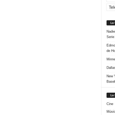
Tel
Lo
Nadie
Serie
Edmon
de H
Minne
Dalla
New Y
Baseb
Lo
Cine
Músi