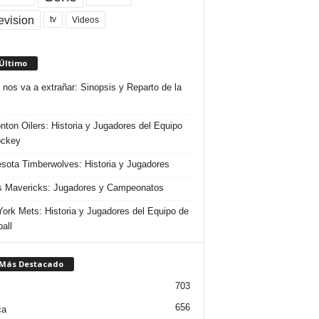
evision
Videos
tv
 Último
 nos va a extrañar: Sinopsis y Reparto de la
ton Oilers: Historia y Jugadores del Equipo
ockey
sota Timberwolves: Historia y Jugadores
s Mavericks: Jugadores y Campeonatos
ork Mets: Historia y Jugadores del Equipo de
all
 Más Destacado
703
656
ca