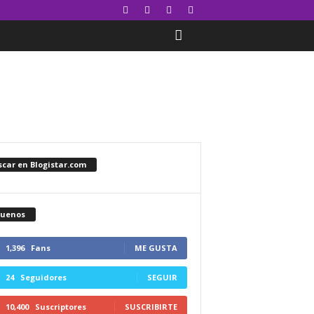
car en Blogistar.com
guenos
1,396
Fans
ME GUSTA
24
Seguidores
SEGUIR
10,400
Suscriptores
SUSCRIBIRTE