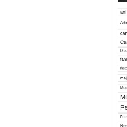
an
Arti
can
Ca
Dib
fam
hist
mej
Mus
Mú
Pe
Prin
Re