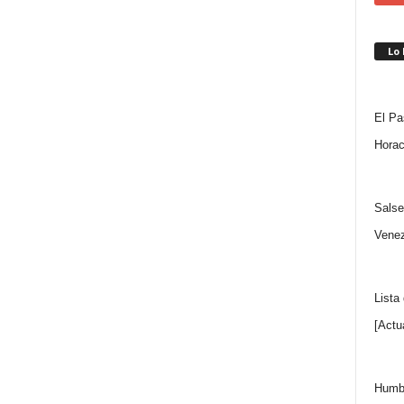
Lo
El Pa
Horac
Salse
Venez
Lista
[Actu
Humbe