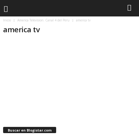
Inicio
America Television: Canal 4 del Peru
america tv
america tv
Buscar en Blogistar.com