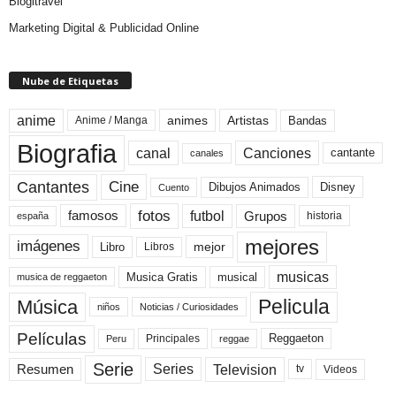
Blogitravel
Marketing Digital & Publicidad Online
Nube de Etiquetas
anime
animes
Artistas
Bandas
Anime / Manga
Biografia
canal
Canciones
cantante
canales
Cine
Cantantes
Dibujos Animados
Disney
Cuento
fotos
futbol
Grupos
famosos
historia
españa
mejores
imágenes
mejor
Libro
Libros
musicas
Musica Gratis
musical
musica de reggaeton
Pelicula
Música
niños
Noticias / Curiosidades
Películas
Reggaeton
Principales
Peru
reggae
Serie
Television
Series
Resumen
Videos
tv