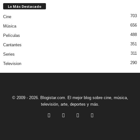
Lo Más Destacado
703
Cine
656
Música
488
Películas
351
Cantantes
311
Series
290
Television
© 2009 - 2026. Blogistar.com. El mejor blog sobre cine, música,
televisión, arte, deportes y más.