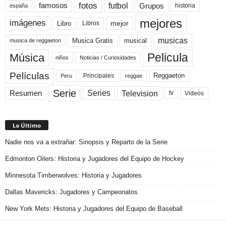
fotos
futbol
Grupos
famosos
historia
españa
mejores
imágenes
mejor
Libro
Libros
musicas
Musica Gratis
musical
musica de reggaeton
Pelicula
Música
niños
Noticias / Curiosidades
Películas
Reggaeton
Principales
Peru
reggae
Serie
Television
Series
Resumen
Videos
tv
Lo Último
Nadie nos va a extrañar: Sinopsis y Reparto de la Serie
Edmonton Oilers: Historia y Jugadores del Equipo de Hockey
Minnesota Timberwolves: Historia y Jugadores
Dallas Mavericks: Jugadores y Campeonatos
New York Mets: Historia y Jugadores del Equipo de Baseball