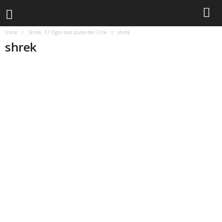
Inicio
Shrek: El Ogro mas dulce del Cine
shrek
shrek