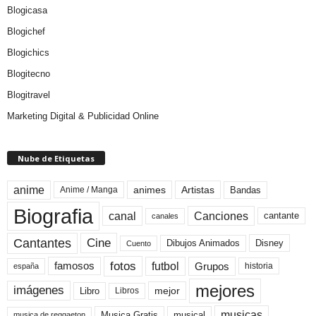
Blogicasa
Blogichef
Blogichics
Blogitecno
Blogitravel
Marketing Digital & Publicidad Online
Nube de Etiquetas
anime
animes
Artistas
Bandas
Anime / Manga
Biografia
canal
Canciones
cantante
canales
Cine
Cantantes
Dibujos Animados
Disney
Cuento
fotos
futbol
Grupos
famosos
historia
españa
mejores
imágenes
mejor
Libro
Libros
musicas
Musica Gratis
musical
musica de reggaeton