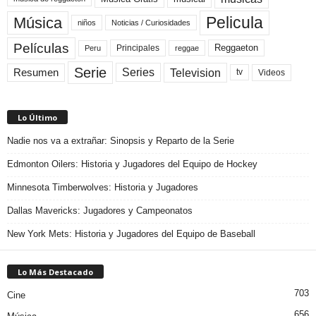
Pelicula
Música
niños
Noticias / Curiosidades
Películas
Reggaeton
Principales
Peru
reggae
Serie
Television
Series
Resumen
Videos
tv
Lo Último
Nadie nos va a extrañar: Sinopsis y Reparto de la Serie
Edmonton Oilers: Historia y Jugadores del Equipo de Hockey
Minnesota Timberwolves: Historia y Jugadores
Dallas Mavericks: Jugadores y Campeonatos
New York Mets: Historia y Jugadores del Equipo de Baseball
Lo Más Destacado
703
Cine
656