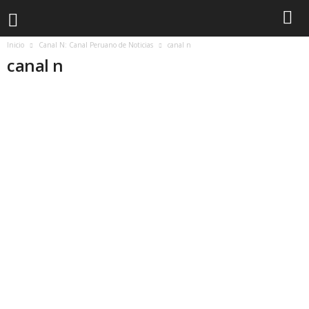
Inicio
Canal N: Canal Peruano de Noticias
canal n
canal n