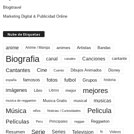
Blogitravel
Marketing Digital & Publicidad Online
Nube de Etiquetas
anime
animes
Artistas
Bandas
Anime / Manga
Biografia
canal
Canciones
cantante
canales
Cine
Cantantes
Dibujos Animados
Disney
Cuento
fotos
futbol
Grupos
famosos
historia
españa
mejores
imágenes
mejor
Libro
Libros
musicas
Musica Gratis
musical
musica de reggaeton
Pelicula
Música
niños
Noticias / Curiosidades
Películas
Reggaeton
Principales
Peru
reggae
Serie
Television
Series
Resumen
Videos
tv