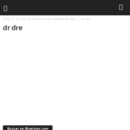
Inicio
Dr. Dre: El Productor mas respetado del Rap
dr dre
dr dre
Buscar en Blogistar.com