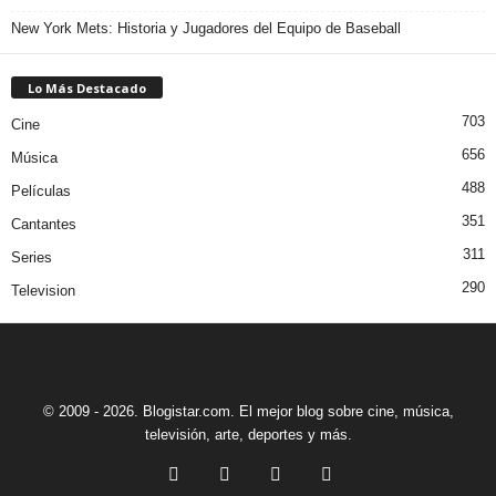
New York Mets: Historia y Jugadores del Equipo de Baseball
Lo Más Destacado
703
Cine
656
Música
488
Películas
351
Cantantes
311
Series
290
Television
© 2009 - 2026. Blogistar.com. El mejor blog sobre cine, música,
televisión, arte, deportes y más.