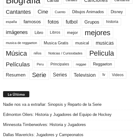
Biografia
canal
Canciones
cantante
Cine
Cantantes
Dibujos Animados
Disney
Cuento
fotos
futbol
Grupos
famosos
historia
españa
mejores
imágenes
mejor
Libro
Libros
musicas
Musica Gratis
musical
musica de reggaeton
Pelicula
Música
niños
Noticias / Curiosidades
Películas
Reggaeton
Principales
Peru
reggae
Serie
Television
Series
Resumen
Videos
tv
Lo Último
Nadie nos va a extrañar: Sinopsis y Reparto de la Serie
Edmonton Oilers: Historia y Jugadores del Equipo de Hockey
Minnesota Timberwolves: Historia y Jugadores
Dallas Mavericks: Jugadores y Campeonatos