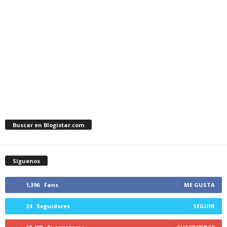
Buscar en Blogistar.com
Síguenos
1,396
Fans
ME GUSTA
24
Seguidores
SEGUIR