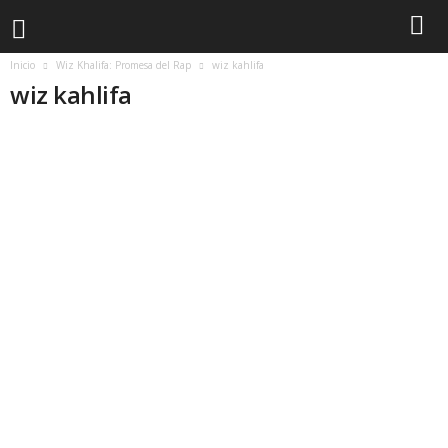
Inicio
Wiz Khalifa: Promesa del Rap
wiz kahlifa
wiz kahlifa