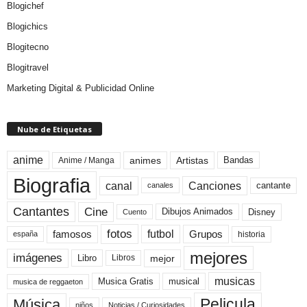
Blogichef
Blogichics
Blogitecno
Blogitravel
Marketing Digital & Publicidad Online
Nube de Etiquetas
anime
animes
Artistas
Bandas
Anime / Manga
Biografia
canal
Canciones
cantante
canales
Cine
Cantantes
Dibujos Animados
Disney
Cuento
fotos
futbol
Grupos
famosos
historia
españa
mejores
imágenes
mejor
Libro
Libros
musicas
Musica Gratis
musical
musica de reggaeton
Pelicula
Música
niños
Noticias / Curiosidades