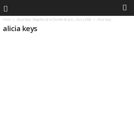
Inicio
Alicia Keys: Biografía de la Estrella de Jazz, Soul y R&B
alicia keys
alicia keys