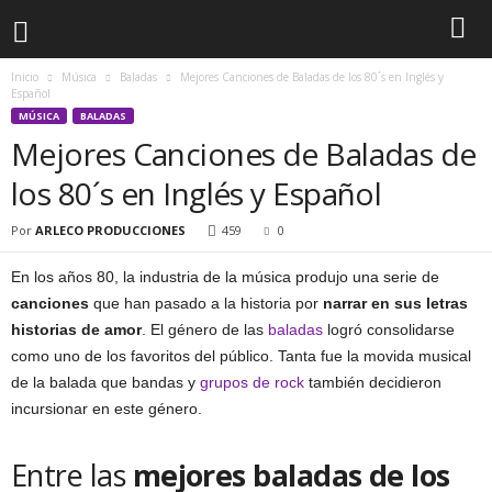
Inicio
Música
Baladas
Mejores Canciones de Baladas de los 80´s en Inglés y
Español
MÚSICA
BALADAS
Mejores Canciones de Baladas de
los 80´s en Inglés y Español
Por
ARLECO PRODUCCIONES
459
0
En los años 80, la industria de la música produjo una serie de
canciones
que han pasado a la historia por
narrar en sus letras
historias de amor
. El género de las
baladas
logró consolidarse
como uno de los favoritos del público. Tanta fue la movida musical
de la balada que bandas y
grupos de rock
también decidieron
incursionar en este género.
Entre las
mejores baladas de los