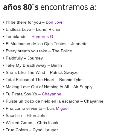
años 80´s
encontramos a:
• I’ll be there for you –
Bon Jovi
• Endless Love – Lionel Richie
• Temblando –
Hombres G
• El Muchacho de los Ojos Tristes – Jeanette
• Every breath you take – The Police
• Faithfully – Journey
• Take My Breath Away – Berlin
• She`s Like The Wind – Patrick Swayze
• Total Eclipse of The Heart – Bonnie Tyler
• Making Love Out of Nothing At All – Air Supply
• Tu Pirata Soy Yo –
Chayanne
• Fuiste un trozo de hielo en la escarcha – Chayanne
• Fría como el viento –
Luis Miguel
• Sacrifice – Elton John
• Wicked Game – Chris Isaak
• True Colors – Cyndi Lauper