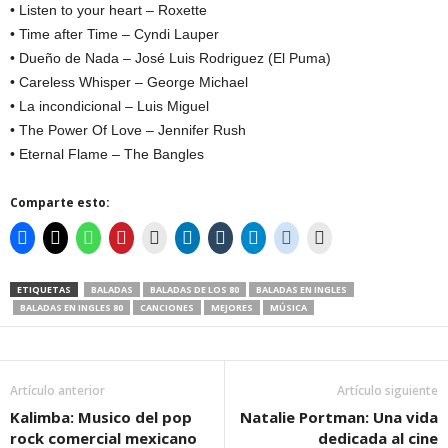
• Listen to your heart – Roxette
• Time after Time – Cyndi Lauper
• Dueño de Nada – José Luis Rodriguez (El Puma)
• Careless Whisper – George Michael
• La incondicional – Luis Miguel
• The Power Of Love – Jennifer Rush
• Eternal Flame – The Bangles
Comparte esto:
ETIQUETAS
BALADAS
BALADAS DE LOS 80
BALADAS EN INGLES
BALADAS EN INGLES 80
CANCIONES
MEJORES
MÚSICA
Artículo anterior
Artículo siguiente
Kalimba: Musico del pop
Natalie Portman: Una vida
rock comercial mexicano
dedicada al cine