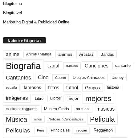
Blogitecno
Blogitravel
Marketing Digital & Publicidad Online
Nube de Etiquetas
anime
animes
Artistas
Bandas
Anime / Manga
Biografia
canal
Canciones
cantante
canales
Cine
Cantantes
Dibujos Animados
Disney
Cuento
fotos
futbol
Grupos
famosos
historia
españa
mejores
imágenes
mejor
Libro
Libros
musicas
Musica Gratis
musical
musica de reggaeton
Pelicula
Música
niños
Noticias / Curiosidades
Películas
Reggaeton
Principales
Peru
reggae