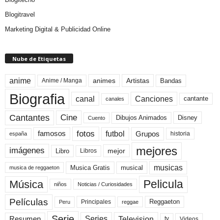
Blogitravel
Marketing Digital & Publicidad Online
Nube de Etiquetas
anime
animes
Artistas
Bandas
Anime / Manga
Biografia
canal
Canciones
cantante
canales
Cine
Cantantes
Dibujos Animados
Disney
Cuento
fotos
futbol
Grupos
famosos
historia
españa
mejores
imágenes
mejor
Libro
Libros
musicas
Musica Gratis
musical
musica de reggaeton
Pelicula
Música
niños
Noticias / Curiosidades
Películas
Reggaeton
Principales
Peru
reggae
Serie
Television
Series
Resumen
Videos
tv