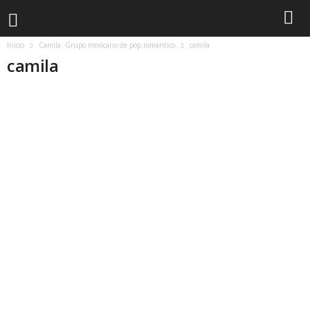
Inicio
Camila: Grupo mexicano de pop romantico
camila
camila