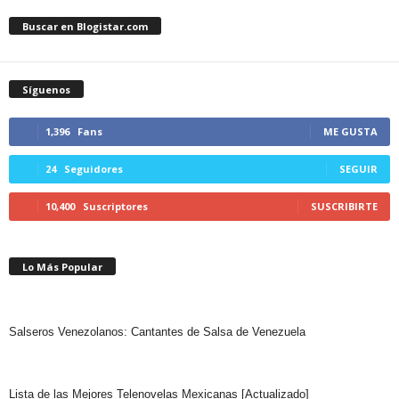
Buscar en Blogistar.com
Síguenos
1,396
Fans
ME GUSTA
24
Seguidores
SEGUIR
10,400
Suscriptores
SUSCRIBIRTE
Lo Más Popular
Salseros Venezolanos: Cantantes de Salsa de Venezuela
Lista de las Mejores Telenovelas Mexicanas [Actualizado]