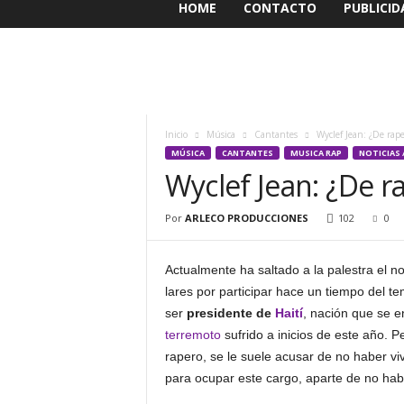
HOME
CONTACTO
PUBLICID
Inicio
Música
Cantantes
Wyclef Jean: ¿De raper
MÚSICA
CANTANTES
MUSICA RAP
NOTICIAS 
Wyclef Jean: ¿De ra
Por
ARLECO PRODUCCIONES
102
0
Actualmente ha saltado a la palestra el 
lares por participar hace un tiempo del te
ser
presidente de
Haití
, nación que se en
terremoto
sufrido a inicios de este año. 
rapero, se le suele acusar de no haber vi
para ocupar este cargo, aparte de no hab