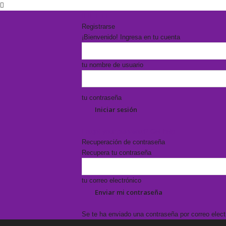
Registrarse
¡Bienvenido! Ingresa en tu cuenta
tu nombre de usuario
tu contraseña
Forgot your password? Get help
Recuperación de contraseña
Recupera tu contraseña
tu correo electrónico
Se te ha enviado una contraseña por correo elect