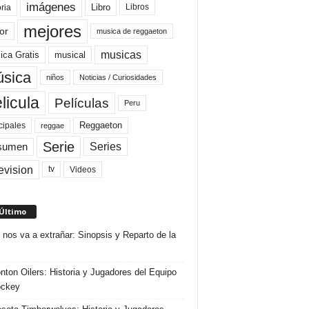
imágenes
Libro
oria
Libros
mejores
or
musica de reggaeton
musicas
ica Gratis
musical
sica
niños
Noticias / Curiosidades
licula
Películas
Peru
Reggaeton
cipales
reggae
Serie
Series
sumen
evision
Videos
tv
 Último
 nos va a extrañar: Sinopsis y Reparto de la
ton Oilers: Historia y Jugadores del Equipo
ockey