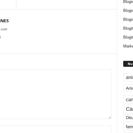
Blogi
Blogi
Blogi
ONES
Blogi
s.com
Blogit
S
Marke
Nu
an
Arti
can
Ca
Dib
fam