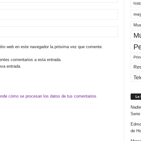
hist
mej
Mus
Mú
Pe
sitio web en este navegador la próxima vez que comente.
Prin
ientes comentarios a esta entrada.
eva entrada.
Re
Tel
nde cómo se procesan los datos de tus comentarios.
Lo
Nadie
Serie
Edmon
de H