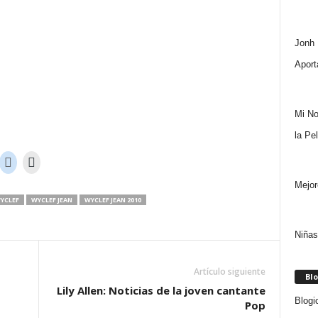
Jonh 
Aport
Mi No
la Pe
Mejor
YCLEF
WYCLEF JEAN
WYCLEF JEAN 2010
Niñas
Artículo siguiente
Blo
Lily Allen: Noticias de la joven cantante
Blogi
Pop