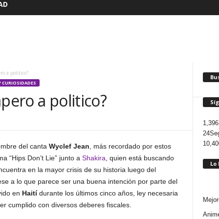
AD
o a politico?
Bus
/ CURIOSIDADES
pero a politico?
Sí
1,396
24
Seg
10,40
nombre del canta
Wyclef Jean
, más recordado por estos
ma “Hips Don’t Lie” junto a
Shakira
, quien está buscando
Lo
cuentra en la mayor crisis de su historia luego del
Pese a lo que parece ser una buena intención por parte del
vido en
Haití
durante los últimos cinco años, ley necesaria
Mejor
er cumplido con diversos deberes fiscales.
Anime