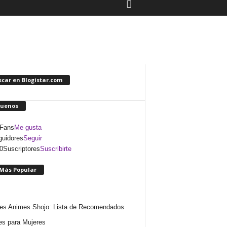
car en Blogistar.com
guenos
Fans
Me gusta
uidores
Seguir
0
Suscriptores
Suscribirte
 Más Popular
es Animes Shojo: Lista de Recomendados
s para Mujeres