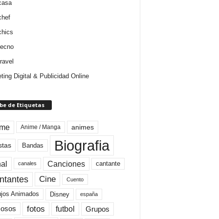
casa
chef
chics
tecno
ravel
ting Digital & Publicidad Online
be de Etiquetas
ime
animes
Anime / Manga
Biografia
stas
Bandas
al
Canciones
cantante
canales
Cine
ntantes
Cuento
ujos Animados
Disney
españa
fotos
futbol
Grupos
osos