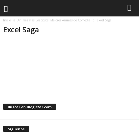
Inicio
Animes mas Graciosos: Mejores Animes de Comedia
Excel Saga
Excel Saga
Buscar en Blogistar.com
Síguenos