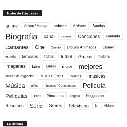
Nube de Etiquetas
anime
animes
Artistas
Bandas
Anime / Manga
Biografia
canal
Canciones
cantante
canales
Cine
Cantantes
Dibujos Animados
Disney
Cuento
fotos
futbol
Grupos
famosos
historia
españa
mejores
imágenes
mejor
Libro
Libros
musicas
Musica Gratis
musical
musica de reggaeton
Pelicula
Música
niños
Noticias / Curiosidades
Películas
Reggaeton
Principales
Peru
reggae
Serie
Television
Series
Resumen
Videos
tv
Lo Último