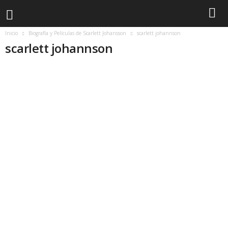
Inicio
Biografía y Películas de Scarlett Johansson
scarlett johannson
scarlett johannson