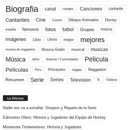
Biografia
canal
Canciones
cantante
canales
Cine
Cantantes
Dibujos Animados
Disney
Cuento
fotos
futbol
Grupos
famosos
historia
españa
mejores
imágenes
mejor
Libro
Libros
musicas
Musica Gratis
musical
musica de reggaeton
Pelicula
Música
niños
Noticias / Curiosidades
Películas
Reggaeton
Principales
Peru
reggae
Serie
Television
Series
Resumen
Videos
tv
Lo Último
Nadie nos va a extrañar: Sinopsis y Reparto de la Serie
Edmonton Oilers: Historia y Jugadores del Equipo de Hockey
Minnesota Timberwolves: Historia y Jugadores