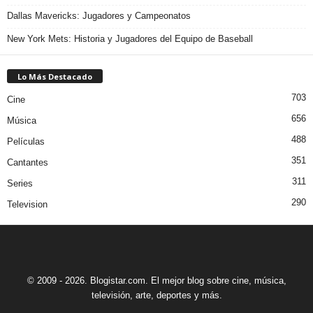
Dallas Mavericks: Jugadores y Campeonatos
New York Mets: Historia y Jugadores del Equipo de Baseball
Lo Más Destacado
703
Cine
656
Música
488
Películas
351
Cantantes
311
Series
290
Television
© 2009 - 2026. Blogistar.com. El mejor blog sobre cine, música,
televisión, arte, deportes y más.