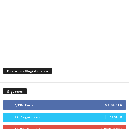
Buscar en Blogistar.com
Síguenos
1,396
Fans
ME GUSTA
24
Seguidores
SEGUIR