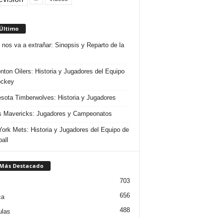
 Último
 nos va a extrañar: Sinopsis y Reparto de la
ton Oilers: Historia y Jugadores del Equipo
ockey
sota Timberwolves: Historia y Jugadores
s Mavericks: Jugadores y Campeonatos
ork Mets: Historia y Jugadores del Equipo de
all
 Más Destacado
703
656
ca
488
ulas