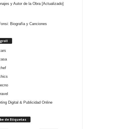
najes y Autor de la Obra [Actualizado]
Fonsi: Biografía y Canciones
groll
cars
casa
chef
chics
tecno
ravel
ting Digital & Publicidad Online
be de Etiquetas