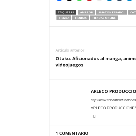
ETIQUETAS
AMAZON
AMAZON ESPAÑOL
CA
TIENDA
TIENDAS
TIENDAS ONLINE
Artículo anterior
Otaku: Aficionados al manga, anime
videojuegos
ARLECO PRODUCCI
http://www.arlecoproduccione
ARLECO PRODUCCIONE
1 COMENTARIO