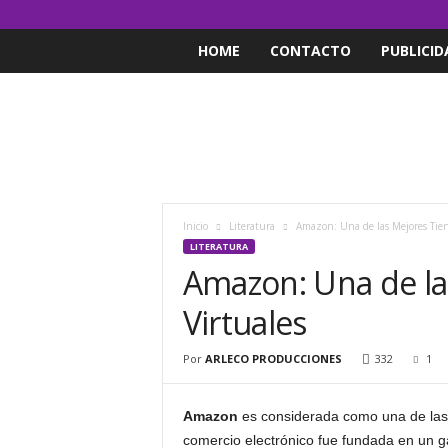
HOME
CONTACTO
PUBLICID
Inicio
Literatura
Amazon: Una de las Mejores Tien
LITERATURA
Amazon: Una de la
Virtuales
Por
ARLECO PRODUCCIONES
332
1
Amazon
es considerada como una de las
comercio electrónico fue fundada en un g