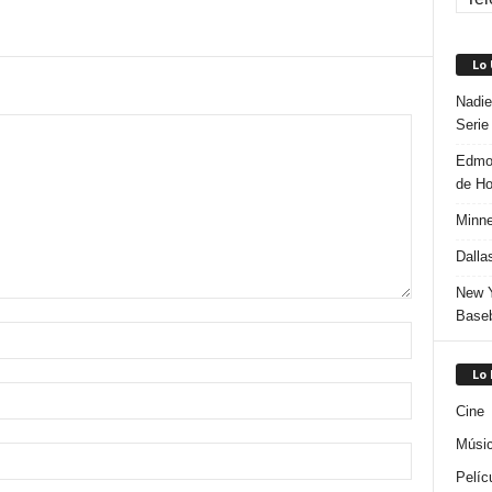
Lo
Nadie
Serie
Edmon
de H
Minne
Dalla
New Y
Baseb
Lo
Cine
Músi
Pelíc