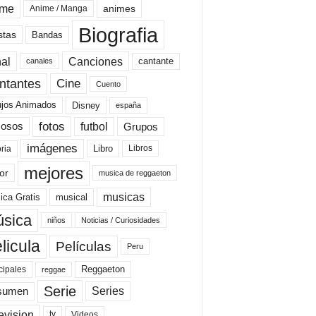
ime
animes
Anime / Manga
Biografia
stas
Bandas
al
Canciones
cantante
canales
Cine
ntantes
Cuento
ujos Animados
Disney
españa
fotos
futbol
Grupos
osos
imágenes
Libro
oria
Libros
mejores
or
musica de reggaeton
musicas
ica Gratis
musical
sica
niños
Noticias / Curiosidades
licula
Películas
Peru
Reggaeton
cipales
reggae
Serie
Series
sumen
evision
Videos
tv