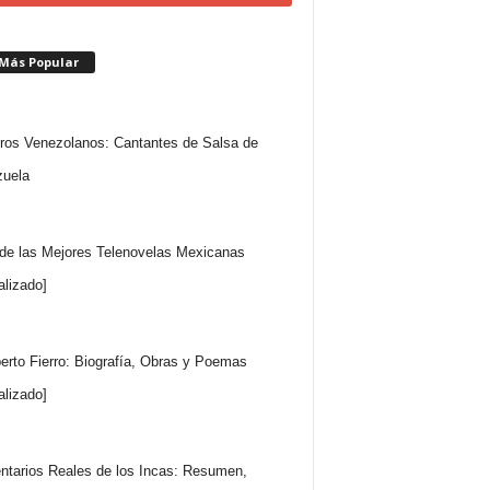
 Más Popular
ros Venezolanos: Cantantes de Salsa de
uela
 de las Mejores Telenovelas Mexicanas
alizado]
rto Fierro: Biografía, Obras y Poemas
alizado]
tarios Reales de los Incas: Resumen,