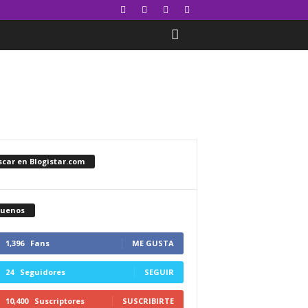
car en Blogistar.com
guenos
1,396
Fans
ME GUSTA
24
Seguidores
SEGUIR
10,400
Suscriptores
SUSCRIBIRTE