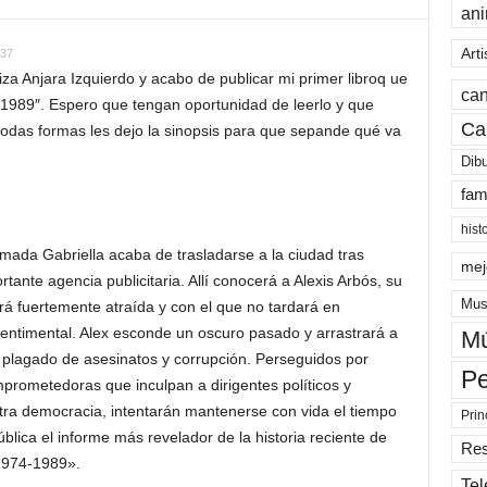
an
Arti
:37
za Anjara Izquierdo y acabo de publicar mi primer libroq ue
can
-1989″. Espero que tengan oportunidad de leerlo y que
Ca
odas formas les dejo la sinopsis para que sepande qué va
Dib
fam
hist
amada Gabriella acaba de trasladarse a la ciudad tras
mej
tante agencia publicitaria. Allí conocerá a Alexis Arbós, su
Mus
tirá fuertemente atraída y con el que no tardará en
entimental. Alex esconde un oscuro pasado y arrastrará a
Mú
no plagado de asesinatos y corrupción. Perseguidos por
Pe
prometedoras que inculpan a dirigentes políticos y
tra democracia, intentarán mantenerse con vida el tiempo
Prin
ública el informe más revelador de la historia reciente de
Re
1974-1989».
Tel