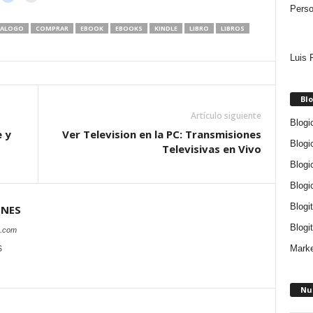
Perso
TALOGO
COMPRAR
EBOOK
EBOOKS
KINDLE
LIBRO
LIBROS
Luis 
Blo
Artículo siguiente
Blogi
 y
Ver Television en la PC: Transmisiones
Blogi
Televisivas en Vivo
Blogi
Blogi
Blogi
ONES
Blogit
s.com
Marke
S
Nu