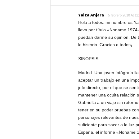
Yaiza Anjara
5 febrero 2010 At 11
Hola a todos. mi nombre es Yai
lleva por título «Noname 1974
puedan darme su opinión. De t
la historia. Gracias a todos¡.
SINOPSIS
Madrid. Una joven fotógrafa ll
aceptar un trabajo en una impor
jefe directo, por el que se sen
mantener una oculta relación s
Gabriella a un viaje sin retor
tener en su poder pruebas com
personajes relevantes de nues
suficiente para sacar a la luz p
España, el informe «Noname 