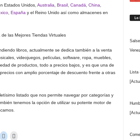
en Estados Unidos,
Australia
,
Brasil
,
Canadá
,
China
,
xico
,
España
y el Reino Unido así como almacenes en
Lo
Salse
iendo libros, actualmente se dedica también a la venta
Venez
icales, videojuegos, películas, software, ropa, muebles,
riedad de productos, todo a precios bajos, y es que una de
Lista
precios con amplio porcentaje de descuento frente a otras
[Actu
tísimo listado que nos permite navegar por categorías y
mbién tenemos la opción de utilizar su potente motor de
Humbe
scamos.
[Actu
Comen