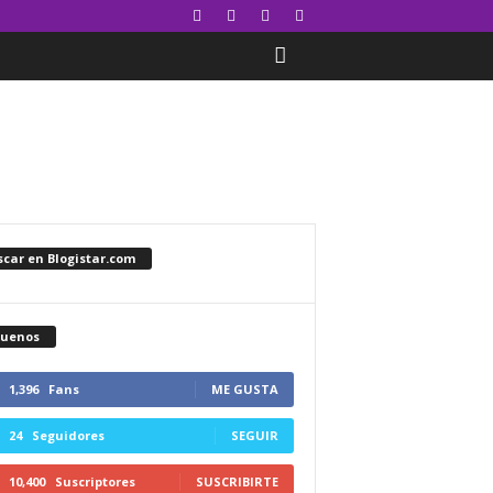
car en Blogistar.com
guenos
1,396
Fans
ME GUSTA
24
Seguidores
SEGUIR
10,400
Suscriptores
SUSCRIBIRTE