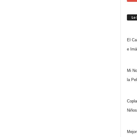
Lo
El Ca
e Imá
Mi No
la Pe
Copla
Niños
Mejor