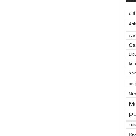
an
Arti
can
Ca
Dib
fam
hist
mej
Mus
Mú
Pe
Prin
Re