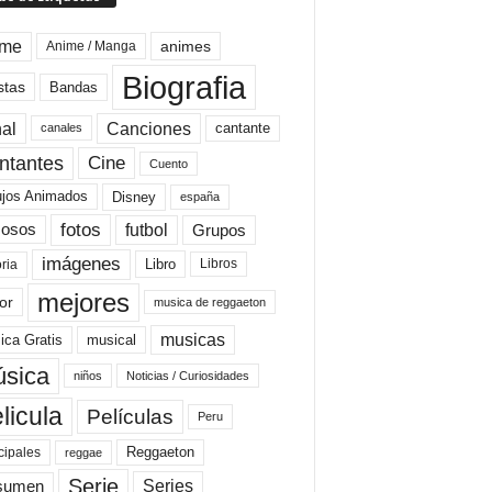
ime
animes
Anime / Manga
Biografia
stas
Bandas
al
Canciones
cantante
canales
Cine
ntantes
Cuento
ujos Animados
Disney
españa
fotos
futbol
Grupos
osos
imágenes
Libro
oria
Libros
mejores
or
musica de reggaeton
musicas
ica Gratis
musical
sica
niños
Noticias / Curiosidades
licula
Películas
Peru
Reggaeton
cipales
reggae
Serie
Series
sumen