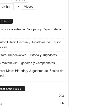
evision
Videos
tv
 Último
 nos va a extrañar: Sinopsis y Reparto de la
ton Oilers: Historia y Jugadores del Equipo
ockey
sota Timberwolves: Historia y Jugadores
s Mavericks: Jugadores y Campeonatos
ork Mets: Historia y Jugadores del Equipo de
all
 Más Destacado
703
656
ca