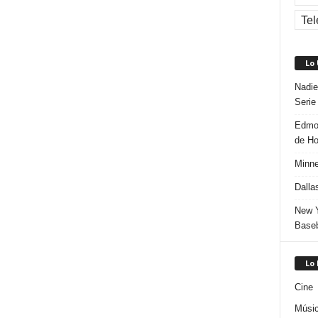
Tel
Lo
Nadie
Serie
Edmon
de H
Minne
Dalla
New Y
Baseb
Lo
Cine
Músi