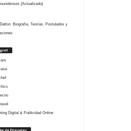
ounidenses [Actualizado]
Dalton: Biografía, Teorías, Postulados y
aciones
groll
cars
casa
chef
chics
tecno
ravel
ting Digital & Publicidad Online
be de Etiquetas