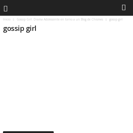
Inicio
Gossip Girl: Drama Adolescente en torno a un Blog de Chismes
gossip girl
gossip girl