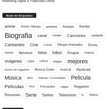
Marketing Digital & Publicidad Online
Nube de Etiquetas
anime
animes
Artistas
Bandas
Anime / Manga
Biografia
canal
Canciones
cantante
canales
Cine
Cantantes
Dibujos Animados
Disney
Cuento
fotos
futbol
Grupos
famosos
historia
españa
mejores
imágenes
mejor
Libro
Libros
musicas
Musica Gratis
musical
musica de reggaeton
Pelicula
Música
niños
Noticias / Curiosidades
Películas
Reggaeton
Principales
Peru
reggae
Serie
Television
Series
Resumen
Videos
tv