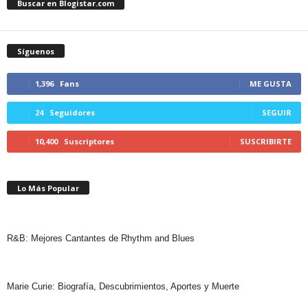
Buscar en Blogistar.com
Síguenos
1,396
Fans
ME GUSTA
24
Seguidores
SEGUIR
10,400
Suscriptores
SUSCRIBIRTE
Lo Más Popular
R&B: Mejores Cantantes de Rhythm and Blues
Marie Curie: Biografía, Descubrimientos, Aportes y Muerte