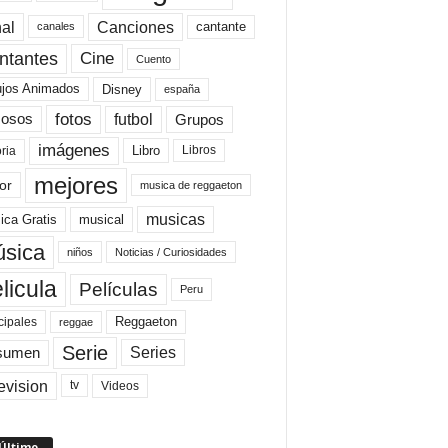
al
Canciones
cantante
canales
Cine
ntantes
Cuento
ujos Animados
Disney
españa
fotos
futbol
Grupos
osos
imágenes
Libro
oria
Libros
mejores
or
musica de reggaeton
musicas
ica Gratis
musical
sica
niños
Noticias / Curiosidades
licula
Películas
Peru
Reggaeton
cipales
reggae
Serie
Series
sumen
evision
Videos
tv
 Último