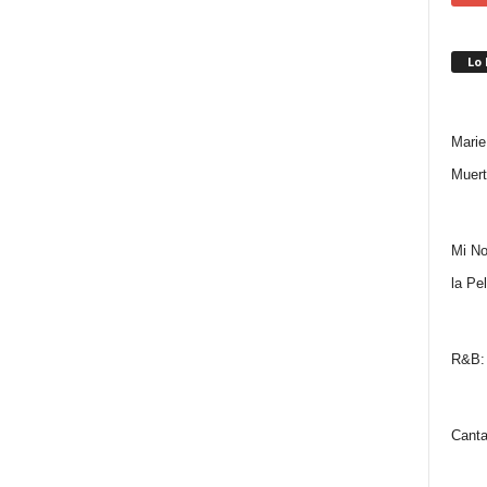
Lo
Marie
Muert
Mi No
la Pe
R&B: 
Canta