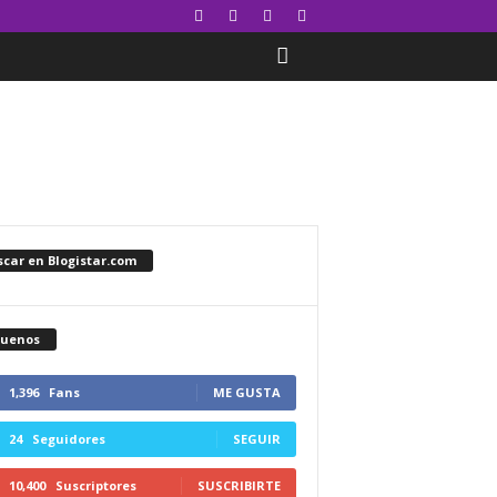
car en Blogistar.com
guenos
1,396
Fans
ME GUSTA
24
Seguidores
SEGUIR
10,400
Suscriptores
SUSCRIBIRTE