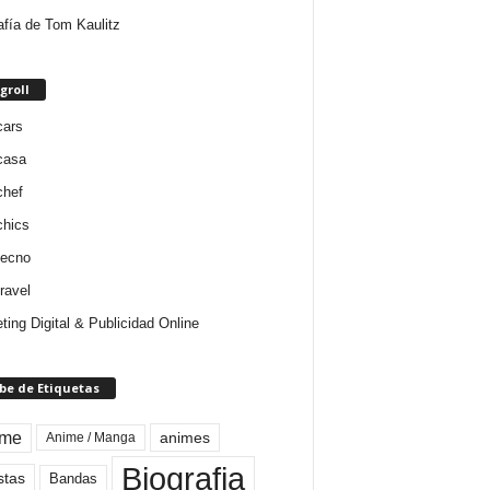
afía de Tom Kaulitz
groll
cars
casa
chef
chics
tecno
ravel
ting Digital & Publicidad Online
be de Etiquetas
ime
animes
Anime / Manga
Biografia
stas
Bandas