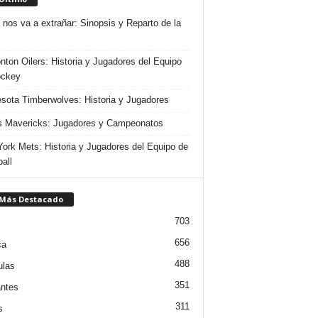
 nos va a extrañar: Sinopsis y Reparto de la
ton Oilers: Historia y Jugadores del Equipo
ockey
sota Timberwolves: Historia y Jugadores
s Mavericks: Jugadores y Campeonatos
ork Mets: Historia y Jugadores del Equipo de
all
 Más Destacado
703
656
ca
488
ulas
351
ntes
311
s