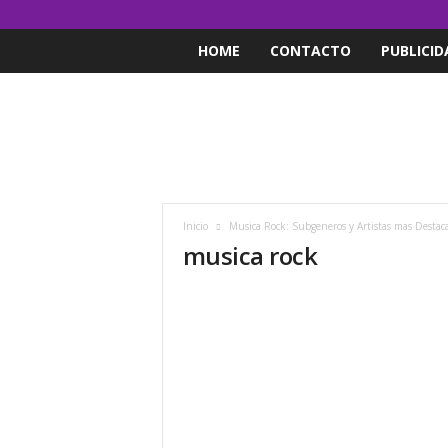
HOME
CONTACTO
PUBLICID
Inicio
Musica Rock: Subgeneros y Artistas mas Destac
musica rock