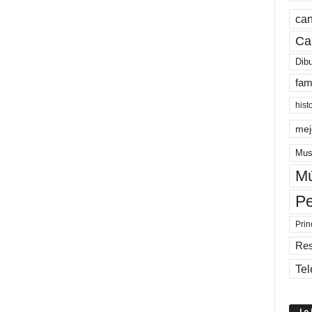
can
Ca
Dib
fam
hist
mej
Mus
Mú
Pe
Prin
Re
Tel
Lo