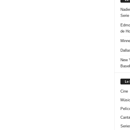
Nadie
Serie
Edmon
de H
Minne
Dalla
New Y
Baseb
Lo
Cine
Músi
Pelíc
Canta
Serie