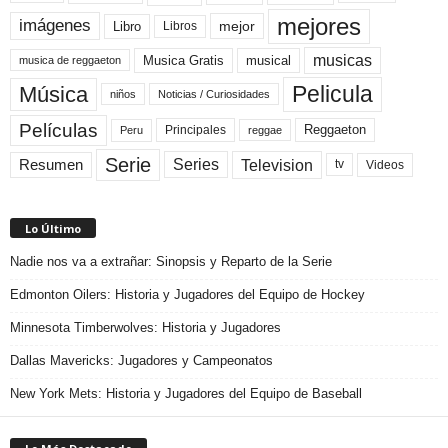
mejores
imágenes
mejor
Libro
Libros
musicas
Musica Gratis
musical
musica de reggaeton
Pelicula
Música
niños
Noticias / Curiosidades
Películas
Reggaeton
Principales
Peru
reggae
Serie
Television
Series
Resumen
Videos
tv
Lo Último
Nadie nos va a extrañar: Sinopsis y Reparto de la Serie
Edmonton Oilers: Historia y Jugadores del Equipo de Hockey
Minnesota Timberwolves: Historia y Jugadores
Dallas Mavericks: Jugadores y Campeonatos
New York Mets: Historia y Jugadores del Equipo de Baseball