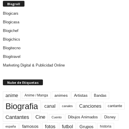
Blogroll
Blogicars
Blogicasa
Blogichef
Blogichics
Blogitecno
Blogitravel
Marketing Digital & Publicidad Online
Nube de Etiquetas
anime
animes
Artistas
Bandas
Anime / Manga
Biografia
canal
Canciones
cantante
canales
Cine
Cantantes
Dibujos Animados
Disney
Cuento
fotos
futbol
Grupos
famosos
historia
españa