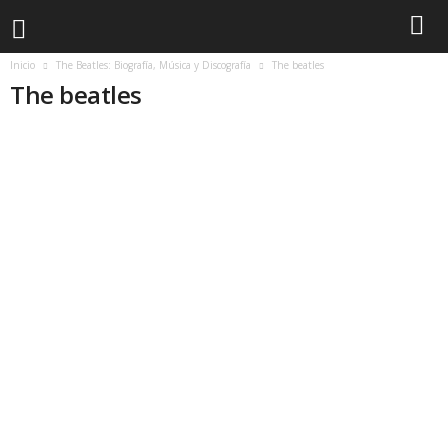
Inicio
The Beatles: Biografía, Música y Discografía
The beatles
The beatles