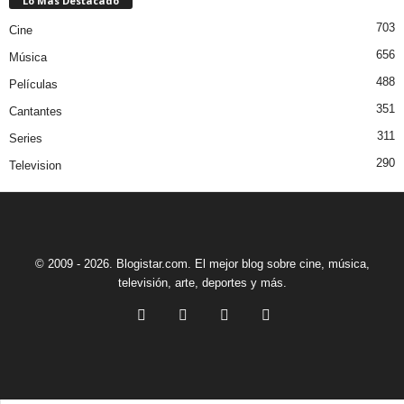
Lo Más Destacado
703
Cine
656
Música
488
Películas
351
Cantantes
311
Series
290
Television
© 2009 - 2026. Blogistar.com. El mejor blog sobre cine, música,
televisión, arte, deportes y más.